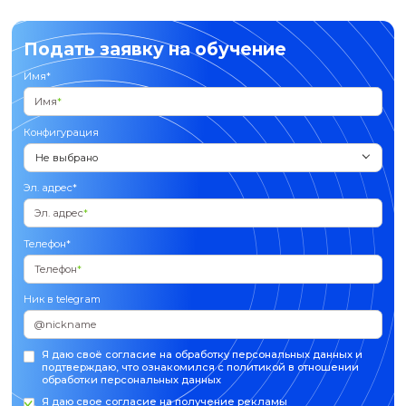
Административная команда пр
Евгений Александрович
Дарья Сергеев
Буравлев
Специалист отд
Руководитель отдела
дополнительног
дополнительного
профессиональн
профессионального образования
Требования к образованию