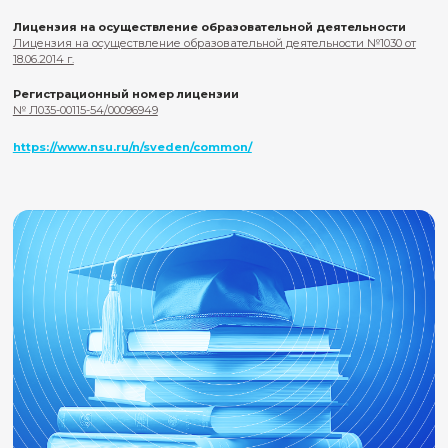
поступления на программу.
Подать заявку на обучение
Имя*
Имя
*
Конфигурация
Не выбрано
Эл. адрес*
Эл. адрес
*
Телефон*