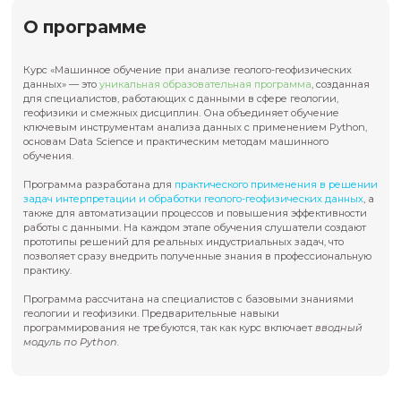
Форма итоговой аттестации:
Тестирование
Документ об образовании:
Удостоверение о ПК
Срок действия документа об образовании:
Бессрочно
О программе
Курс «Машинное обучение при анализе геолого-геофизи
данных» — это
уникальная образовательная программа
,
для специалистов, работающих с данными в сфере геоло
геофизики и смежных дисциплин. Она объединяет обуч
ключевым инструментам анализа данных с применением
основам Data Science и практическим методам машинно
обучения.