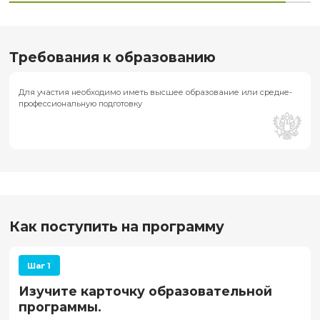
Подать заявку
Для кого подходит программа
01
Интерпретаторы и обработчики данных, работающие с 
геофизическими данными
02
Менеджеры и руководители проектов, заинтересованн
автоматизации процессов обработки и интерпретации
03
Геологи, геофизики, инженеры и аналитики, которые хо
технологии машинного обучения
04
Новички в машинном обучении, имеющие опыт работы 