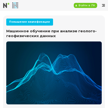
Войт
Повышение квалификации
Машинное обучение при анализе гео
геофизических данных