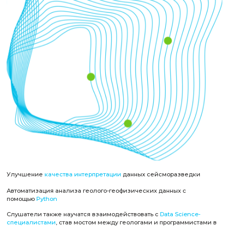
1. Для практического применения в решении задач интер
и обработки геолого-геофизических данных
2. Для автоматизации процессов и повышения эффективно
с данными
Какие задачи вы сможете реша
после прохождения курса
Построение и использование моделей машинного обуч
- определения
структур и ловуше
к
для нефти и газа
- прогнозирования и
анализа напряженно-деформирован
состояния среды
- подавления шумов в сейсмических данных
Прогнозирование петрофизических свойст
в горных пор
данных геофизических исследований