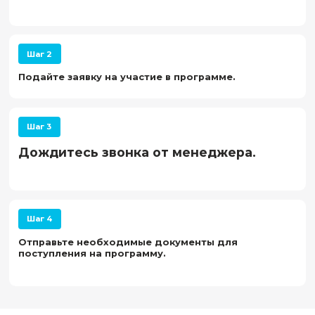
геологоразведочными данными или образование в это
Авторы и спикеры
Александр Максимович
Камашев
Младший научный сотрудник
НГУ, эксперт
Преподаваемые курсы:
«Программирование для
геофизиков», «Машинное обучение
для обработки геолого-геофизических
данных», «Основы машинного
обучения»