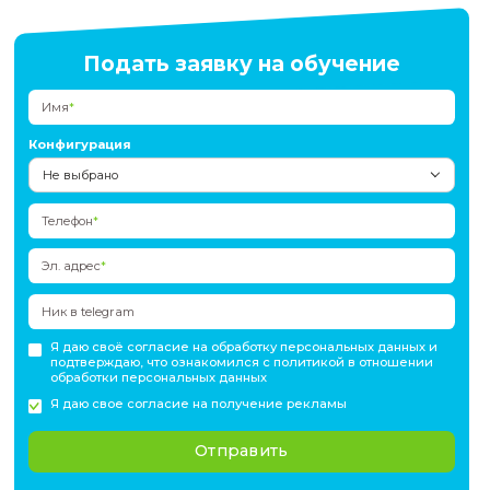
Программа разработана для
практического применения
задач интерпретации и обработки геолого-геофизически
также для автоматизации процессов и повышения эффек
работы с данными. На каждом этапе обучения слушатели
прототипы решений для реальных индустриальных задач,
позволяет сразу внедрить полученные знания в професс
практику.
Программа рассчитана на специалистов с базовыми зн
геологии и геофизики. Предварительные навыки
программирования не требуются, так как курс включает
модуль по Python.
Подать заявку на обучени