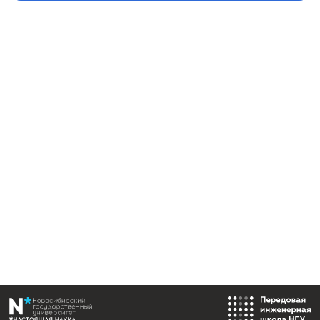
Должность:
Младший научный сотрудник НГУ, эксперт
Победитель конкурса «Студенческий стартап» от 
содействия инновациям