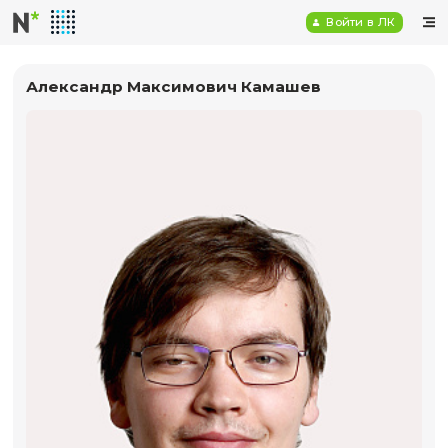
Войт
Александр Максимович Камашев