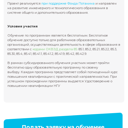
О программах
Передовая инженерная школа НГУ запускает программ
повышения квалификации для работников образовател
организаций в рамках субсидированного обучения.
Проект реализуется
при поддержке Фонда Потанина
и н
на развитие инженерного и технологического образован
системе общего и дополнительного образования.
Условия участия
Обучение по программам является бесплатным.
Бесплат
обучение доступно только для работников образовательн
организаций, осуществляющих деятельность в сфере обр
соответствии с
кодами ОКВЭД раздела 85:
85.1, 85.2, 85.21, 