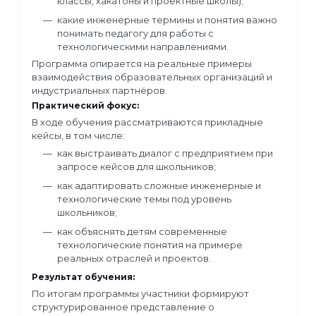
ниже:
Современная инженерная
деятельность: подходы и
инструменты для образования
1
Программа
посвящена пониманию того, как
устроена современная инженерная деятель
и как переводить задачи и запросы индустрии
образовательные форматы, понятные и дос
школьникам.
Участники разбираются:
кто такой современный инженер и каки
компетенции востребованы сегодня;
как говорить с представителями предп
на одном языке;
как выявлять потребности индустрии и