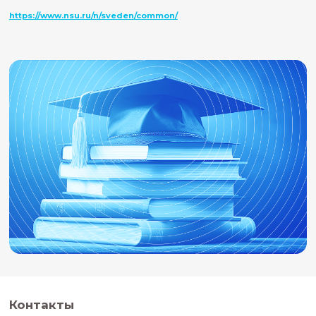
НГУ, которые помогают с организационными и учебными
а также создают пространство для профессионального 
обмена опытом между участниками.
04
Гибкое расписание
График занятий и ключевые этапы обучения формируютс
занятости слушателей. Предусмотрена возможность раб
материалами в удобном темпе.
05
Последовательное освоение материала
Обучение строится по принципу постепенного погружения
базовых понятий и подходов к более сложным образова
управленческим задачам. Это позволяет избежать пере
сохранить целостное понимание программы.
06
Практическая ориентированность
Содержание программ связано с реальными задачами
дополнительного образования и образовательных орган
Рассматриваются примеры, ситуации и кейсы, которые м