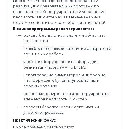
подходы к формированию образовател
программ для учащихся младших и сред
классов;
организацию учебной и проектной
деятельности в условиях различного у
оснащённости.
Практический фокус
В рамках программы разбираются:
построение годовой программы
инженерного кружка с поэтапным
усложнением задач;
примеры практических заданий и мини-
проектов;
использование образовательных набор
том числе TETRA, Arduino Starter Kit);
проведение занятий в очном и дистанц
формате;