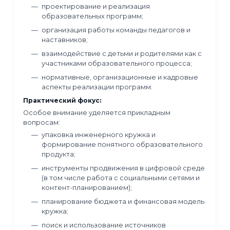
платформ для обучения управлению и
проектированию;
основы моделирования и конструирова
элементов беспилотных систем;
вопросы безопасности и организации
учебного процесса.
Практический фокус
В ходе обучения разбираются:
построение годовой программы
инженерного кружка по БПЛА с поэтап
усложнением содержания;
примеры учебных заданий и практическ
работ;
проектирование и сборка учебных мод
беспилотных систем;
организация проектной деятельности