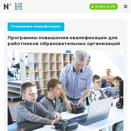
Войт
Повышение квалификации
Программы повышения квалификаци
работников образовательных орган