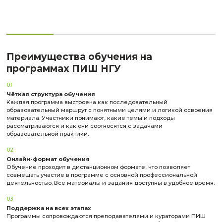
копия СНИЛС, копия диплома об образовании
Отбор участников проводится на конкурсной основе.
Количество бесплатных мест на все программы — 50.
Контакты
— г. Новосибирск, Академгородок, ул. Пирогова, 2, уч.-лаб. ко
205а
—
Наталья Демянкова
(менеджер по работе с клиентами)
+7 (951) 365-54-53
n.demyankova@nsu.ru
Подать заявку на программу