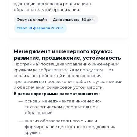
Инженерный кружок по беспилот
системам: от идеи до реализации
3
Программа
посвящена проектированию и
реализации образовательных программ по
направлению «Конструирование и управлен
беспилотными системами и механизмами» в
системе дополнительного образования дете
В рамках программы рассматриваются:
основы беспилотных систем и области 
применения;
типы беспилотных летательных аппарат
принципы их работы;
учебное оборудование и наборы для
реализации программ по БПЛА;
использование симуляторов и цифровы