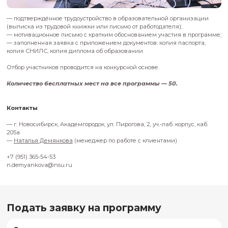
проектирование и реализация
образовательных программ;
организация работы команды педагогов
наставников;
взаимодействие с детьми и родителями 
участниками образовательного процесс
нормативные, организационные и кадр
аспекты реализации программ.
Практический фокус:
Особое внимание уделяется прикладным
вопросам:
упаковка инженерного кружка и
формирование понятного образовател
продукта;
инструменты продвижения в цифровой
(в том числе работа с социальными сет