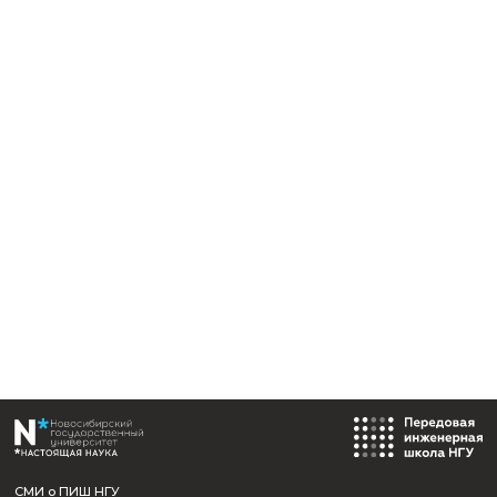
возвращают
Оформить вычет за текущий год можно у работодате
предыдущие годы — в налоговой инспекции, подав
декларацию
3-НДФЛ
Сведения об образовательной
организации
Полное наименование:
Федеральное государственное автономное образовательно
высшего образования «Новосибирский национальный
исследовательский государственный университет»
Сокращенное наименование:
Новосибирский государственный университет, НГУ
Лицензия на осуществление образовательной деяте