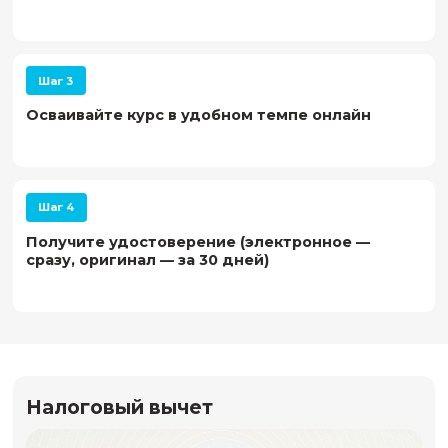
Программы подойдут тем, кто уже работает в 
образования и хочет развивать инженерные и
технологические направления в своей образо
организации.
01
Педагоги дополнительного образования и учите
предметники (технология, информатика, физика)
02
Преподаватели педагогических вузов и вузов, р
со школьниками и родителями
03
Административный состав образовательных орг
(директора, завучи)
04
Методисты и наставники, работающие с детьми 5–