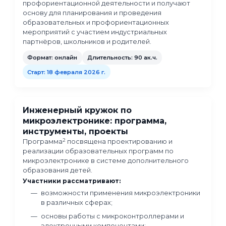
превращать их в задачи для школьных
проектов;
какие профориентационные форматы
работают в образовании (экскурсии, ма
классы, хакатоны и проектные школы);
какие инженерные термины и понятия 
понимать педагогу для работы с
технологическими направлениями.
Программа опирается на реальные примеры
взаимодействия образовательных организац
индустриальных партнёров.
Практический фокус:
В ходе обучения рассматриваются прикладн
кейсы, в том числе:
как выстраивать диалог с предприятием
запросе кейсов для школьников;
как адаптировать сложные инженерные