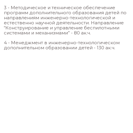
Оставьте заявку и заполните
заявление
мотивационное письмо
Шаг 2
Отправьте пакет документов на
n.demyankova@nsu.ru
Шаг 3
Осваивайте курс в удобном темпе онла