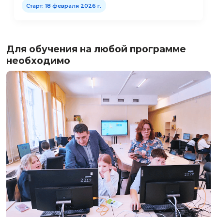
Старт: 18 февраля 2026 г.
Менеджмент инженерного кружка
развитие, продвижение, устойчив
4
Программа
посвящена управлению инжене
кружком как образовательным продуктом — 
анализа потребностей и проектирования
программы до продвижения, работы с участ
и обеспечения финансовой устойчивости.
В рамках программы рассматриваются:
основы менеджмента в инженерно-
технологическом дополнительном
образовании;
анализ образовательного рынка и
формирование ценностного предложе
кружка;