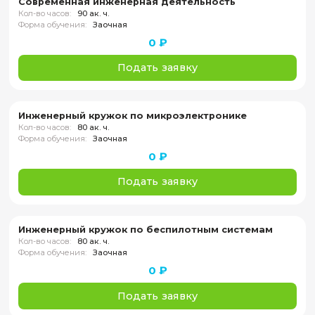
контент-планированием);
планирование бюджета и финансовая м
кружка;
поиск и использование источников
финансирования (гранты, субсидии,
партнёрская и индустриальная поддержк
выстраивание системы работы с текущ
потенциальными участниками;
оценка качества образовательного про
и планирование его дальнейшего развит
Программа опирается на разбор реальных к
из практики дополнительного образования.
Результат обучения
По итогам программы участники формируют:
развития и продвижения инженерного кружк
базовую финансовую модель образовательн
продукта; план работы с участниками и роди