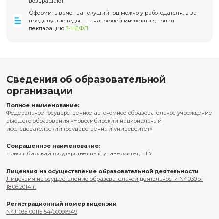
Преимущества обучения на
программах ПИШ НГУ
01
Чёткая структура обучения
Каждая программа выстроена как последовательный
образовательный маршрут с понятными целями и логик
материала. Участники понимают, какие темы и подходы
рассматриваются и как они соотносятся с задачами
образовательной практики.
02
Онлайн-формат обучения
Обучение проходит в дистанционном формате, что позво
совмещать участие в программе с основной профессион
деятельностью. Все материалы и задания доступны в уд
03
Поддержка на всех этапах
Программы сопровождаются преподавателями и курато