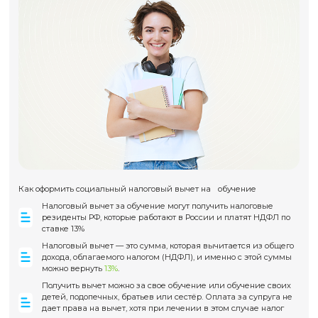
Эксперты программ
Алевтина Вадимовна
Юлия Владими
Степаненко
Руководитель от
Начальник отдела по работе с
дополнительног
заказчиками