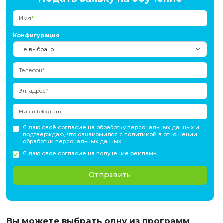
85.30, 85.4, 85.41, 85.41.1, 85.41.2, 85.41.9, 85.42, 85.42.9.
В рамках субсидированного обучения участник может пр
бесплатно одну образовательную программу по своему
выбору.
Каждая программа представляет собой полноце
повышения квалификации с практической направленнос
успешном прохождении программы выдается Удостовер
повышении квалификации НГУ
Подать заявку на обучени
Имя
*
Конфигурация