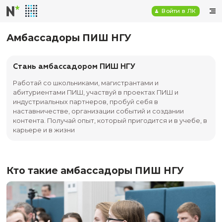
Войт
Амбассадоры ПИШ НГУ
Стань амбассадором ПИШ НГУ
Работай со школьниками, магистрантами и
абитуриентами ПИШ, участвуй в проектах ПИШ 
индустриальных партнеров, пробуй себя в
наставничестве, организации событий и создан
контента. Получай опыт, который пригодится и в
карьере и в жизни
Кто такие амбассадоры ПИШ Н