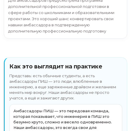
денежное поощрение. Активная работа в кома
также может быть учтена при подаче на ПГАС: 
стороны ПИШ помогает с оформлением
подтверждающих документов для стипендиаль
комиссии. Дополнительно активных амбассадо
поощряем фирменным мерчем.
03
Сильное окружение
Амбассадоры работают рядом с активными
магистрантами, командой ПИШ, учеными,
преподавателями и представителями индустри
партнёров. Это живая среда, в которой проще 
включаться в новые возможности и чувствоват
увереннее.