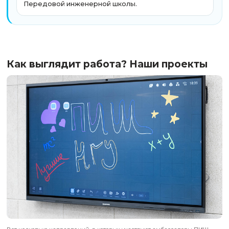
04
Поддержка и понятный старт
Тебя не оставят один на один с задачами. Курат
команда помогают войти в процесс, отвечают н
вопросы, подсказывают, как лучше включиться, 
помогают на старте. Да, и вообще, всегда
05
Возможность расти внутри команды
Для амбассадоров предусмотрена программа
дополнительной профессиональной подготовки
сфере работы со школьниками и образовател
проектами. Это хороший шанс конвертировать 
навыки амбассадора в подтвержденную