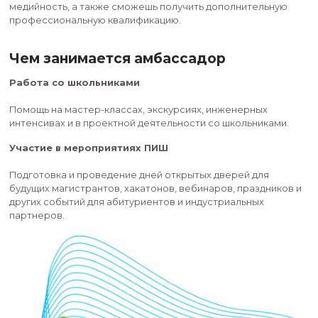
Амбассадор решает реальные задачи, пробует се
разных ролях и видит результат своей работы.
Главная цель амбассадора, это самому пользоват
возможностями ПИШ НГУ и делиться о них с други
Получив статус амбассадора ПИШ НГУ, ты не тол
частью профессионального комьюнити, но и полу
В том чис
поддержку и новые возможности для развития.
прокачаешь свои навыки публичных выступлений 
медийность, а также сможешь получить дополни
профессиональную квалификацию.
Чем занимается амбассадор
Работа со школьниками
Помощь на мастер-классах, экскурсиях, инженер
интенсивах и в проектной деятельности со школь