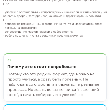
дополнительную профессиональную подготовк
Как это выглядит на практике
Представь: есть обычные студенты, а есть
амбассадоры ПИШ — это люди, влюбленные в
инженерию, а еще заряженные драйвом и жел
менять мир вокруг. Наши амбассадоры не про
учатся, а ещё и зажигают других.
Амбассадоры ПИШ — это передовая команд
которая показывает, что инженерия в ПИШ 
безумно круто, сложно и весело одновреме
Наши амбассадоры, это всегда свои для