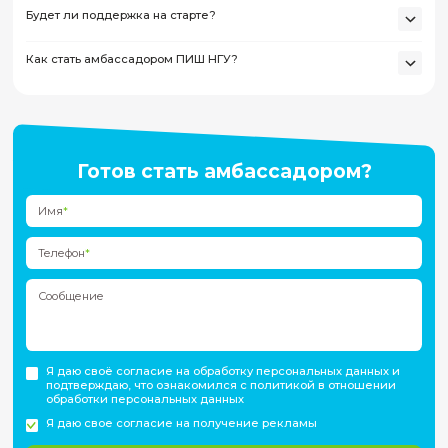
Вот несколько направлений, в которых участвуют амбасса
НГУ:
- участие в организации и сопровождении инженерных инт
открытых дверей, тест-драйвов, хакатонов и других крупны
ПИШ;
- поддержка команды ПИШ в создании контента и медиама
- помощь на экскурсиях;
- сопровождение мастер-классов в лабораториях;
- работа со школьниками в секциях и проектных сменах.
01