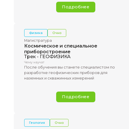
вычислениям, созданию новых програ
продуктов
Подробнее
Физика
Очно
Магистратура
Космическое и специальное
приборостроение
Трек - ГЕОФИЗИКА
Чему научат
После обучения вы станете специалис
разработке геофизических приборов д