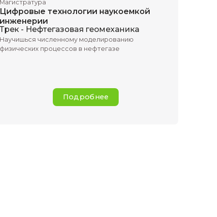
наукоемкие исследовани
Подр
Очно
Нефтегазовая геомеханик
Магистратура
аукоемкой
Цифровые технолог
инженерии
и
Трек - Нефтегазовая
Научишься численному м
физических процессов в 
ботке сложных
нением
ментов