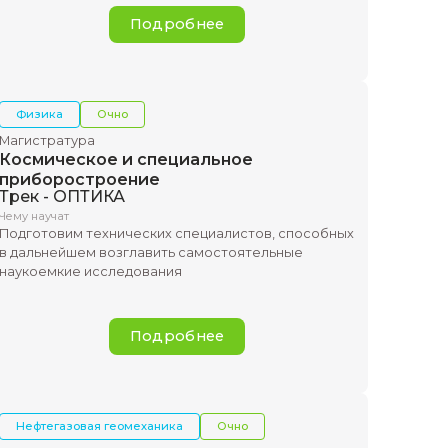
мные обеспечения
ведения научных исследо
разработок в биотехноло
Подр
Физика
Очно
Магистратура
ное
Космическое и спе
приборостроение
Трек - ОПТИКА
Чему научат
вать алгоритмы
Подготовим технических 
скими аппаратами
в дальнейшем возглавить