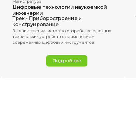
Подробнее
Инженерия,приборостроение
Магистратура
 систем
Цифровые технологии н
инженерии
Трек - Приборостроение 
раммное
конструирование
етации
Готовим специалистов по разра
их данных
технических устройств с приме
современных цифровых инстру