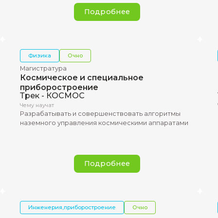
ммных
создавать наукоемкие програм
в нефтегазовой области
Подробнее
Физика
Очно
Магистратура
Космическое и специаль
приборостроение
Трек - КОСМОС
Чему научат
том по
Разрабатывать и совершенство
ля
наземного управления космиче