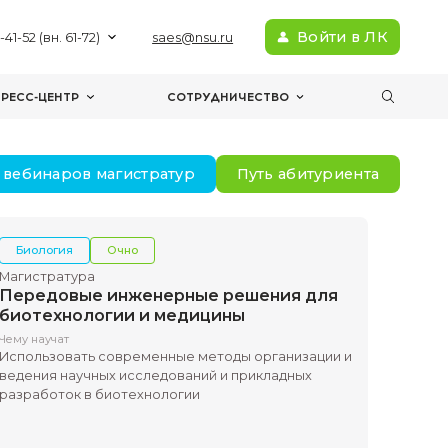
+7(383) 363-41-52 (вн. 61-72)
sae
МЕРОПРИЯТИЯ
ПРЕСС-ЦЕНТР
С
Записи вебинаров магистрат
Очно
Биология
Очно
Магистратура
Передовые инженер
рование
биотехнологии и м
Чему научат
 моделирования и
Использовать современны