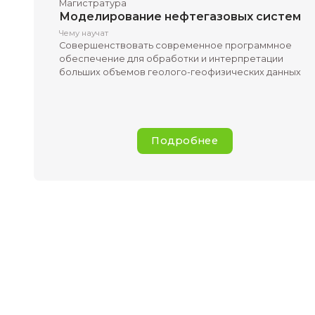
наземных и скважинных измерений
Подробнее
Геология
Очно
Магистратура
Моделирование нефтегазовых
Чему научат
Совершенствовать современное прог
обеспечение для обработки и интерпр
больших объемов геолого-геофизическ