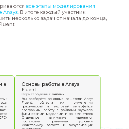
дход к обучению
вной целью этого курса является знако
овными принципами работы при CFD (co
amics) моделировании.
но выделить
три основных этапа:
Препроцессинг - подготовка геометриче
ечноэлементной сетки, задание физиче
альных и граничных условий
Этап вычислений
остпроцессинг - визуализация и интер
ультатов вычислений, оценка адекват