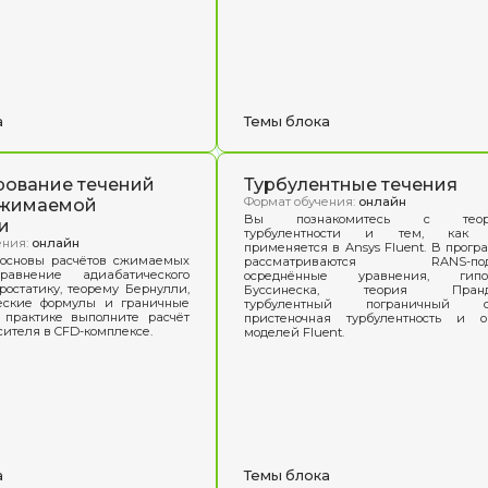
В р
гид
про
исп
ки программы
Создание геометрических
Созд
моделей
Ansy
Формат обучения:
онлайн
Формат 
Вы разберёте интерфейс Ansys
Вы науч
DesignModeler и научитесь готовить
модел