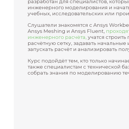
О программе
Курс «Основы моделировани
разработан для специалисто
инженерного моделирования 
учебных, исследовательских
Слушатели знакомятся с Ans
Ansys Meshing и Ansys Fluen
инженерного расчёта,
учатс
расчётную сетку, задавать 
запускать расчёт и анализи