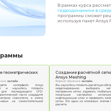
По
Гла
осн
dyn
Мож
1. 
кон
нач
2. 
3.
П
рез