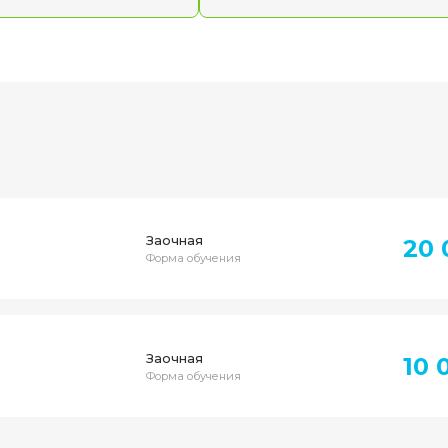
геометрию для последующего CFD-
построе
расчёта. В практической части создадите
локал
простую геометрию смесителя, а затем
инфляц
закрепите навык на самостоятельной
сетки. 
работе.
расчёта
Темы блока
Темы 
Моделирование течений
Турб
Формат 
вязкой сжимаемой
Вы п
жидкости
турбу
Формат обучения:
онлайн
применя
Вы изучите основы расчётов сжимаемых
рассм
течений: уравнение адиабатического
осред
течения, гидростатику, теорему Бернулли,
Бусси