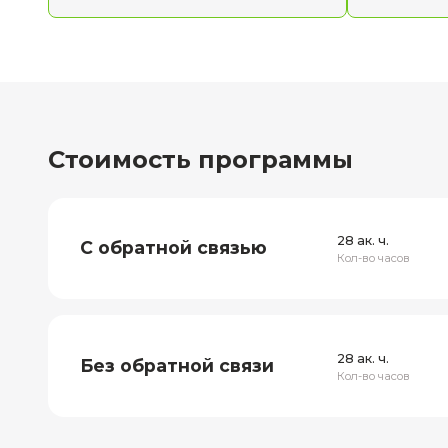
Вы познакомитесь с основами
компьютерного моделирования, узнаете,
какие задачи решают CAE-системы, какие
модули входят в комплекс Ansys и как
устроена рабочая среда Ansys Workbench.
Это стартовая база, без которой легко
утонуть в настройках и потерять
физический смысл расчёта.
Темы блока
Моделирование течений
несжимаемой жидкости
Формат обучения:
онлайн
В этом блоке вы перейдёте от настройки
интерфейса и сетки к физике задачи.
Разберёте моделирование несжимаемых
течений, уравнение неразрывности, закон