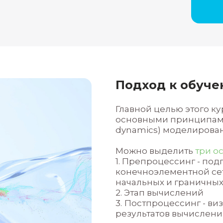
о начинает работать с Ansys Fluent, а
ческой базой, которым нужно системн
ванию течений жидкостей и газов.