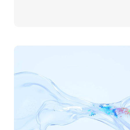
Курс подойдёт тем, кто тольк
также специалистам с техни
собрать знания по моделиро