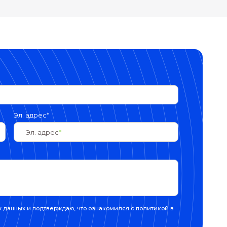
лентный пограничный слой,
ночная турбулентность и обзор
 Fluent.
блока