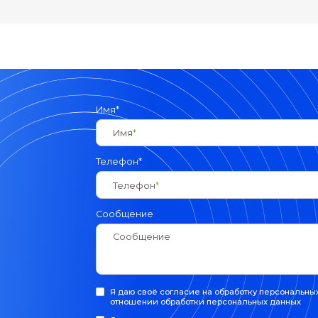
изоэнтропические формулы и граничные
турбу
условия. На практике выполните расчёт
присте
газового смесителя в CFD-комплексе.
моделей
Темы блока
Темы 