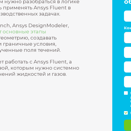
я гидродинамики в ANSYS Fluent»
в, которым нужно разобраться в логик
и начать применять Ansys Fluent в
 или производственных задачах.
ys Workbench, Ansys DesignModeler,
t,
проходят основные этапы
я строить геометрию, создавать
начальные и граничные условия,
ровать полученные поля течений.