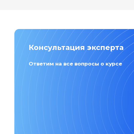
сохранения импульса и граничные
условия для таких расчётов.
Темы блока
Стоимость программы