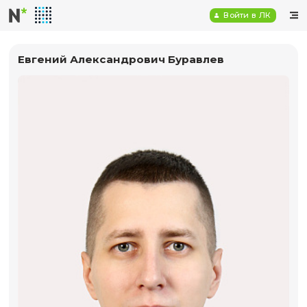
Войт
Евгений Александрович Буравлев