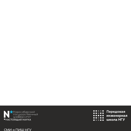
Должность:
Руководитель отдела дополнительного профессионал
образования
E-mail:
e.buravlev@nsu.ru
Номер телефона:
8 (913) 114-06-50