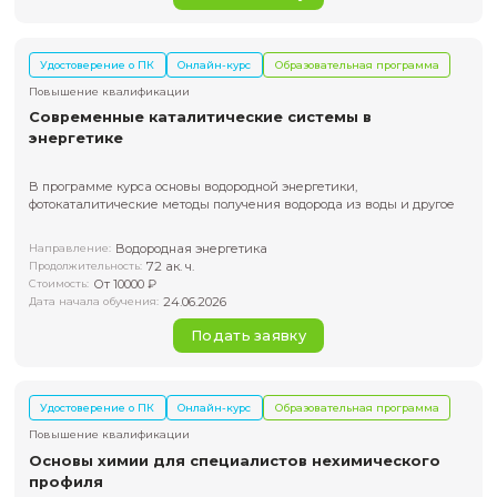
Курс охватывает ключевые методы численного моделир
процессов горения и работу с современными моделями 
Fluent
Направление:
CFD-моделирование, газовая динамика, горение, химиче
реагирование
72 ак. ч.
Продолжительность:
От 20000 ₽
Стоимость:
19.08.2026
Дата начала обучения:
Подать заявку
Удостоверение о ПК
Онлайн-курс
Образовательная пр
Повышение квалификации
Численное моделирование процессов
теплообмена в ANSYS Fluent
Для инженеров, проектировщиков, теплоэнергетиков, тех