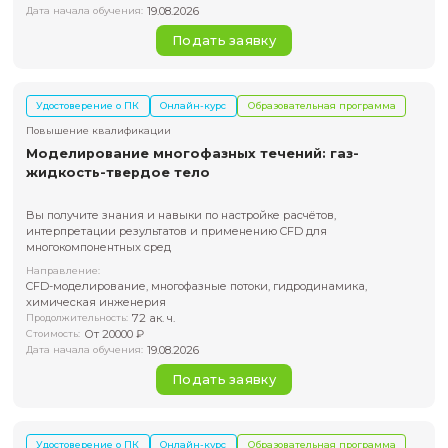
Повышение квалификации
Основы моделирования гидродинамики в 
Fluent
Освоите Ansys Fluent - продвинутый инструмент для
моделирования химических реакций, горения и фазовых
Направление:
Инженерное моделирование, CFD, гидродинамика, газо
28 ак. ч.
Продолжительность:
От 10000 ₽
Стоимость:
19.08.2026
Дата начала обучения:
Подать заявку
Удостоверение о ПК
Онлайн-курс
Образовательная пр
Повышение квалификации
Моделирование реагирующих потоков в AN