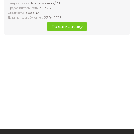
геофизических данных
Для специалистов, желающих применять технологии ан
данных в геологии, геофизике и смежных отраслях
Информатика/ИТ
Направление:
32 ак. ч
Продолжительность:
100000 ₽
Стоимость:
22.04.2025
Дата начала обучения:
Подать заявку