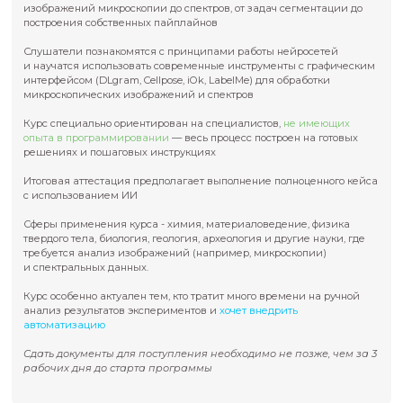
Срок действия документа об образовании:
Бессрочно
О программе
Программа курса направлена на
освоение практических
применения искусственного интеллекта,
в частности, не
сетей, в анализе различных научных и прикладных данн
изображений микроскопии до спектров, от задач сегмен
построения собственных пайплайнов
Слушатели познакомятся с принципами работы нейросе
и научатся использовать современные инструменты с г
интерфейсом (DLgram, Cellpose, iOk, LabelMe) для обработ
микроскопических изображений и спектров
Курс специально ориентирован на специалистов,
не им
опыта в программировании
— весь процесс построен на 
решениях и пошаговых инструкциях