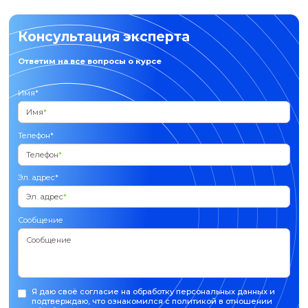
Стоимость программы
С обратной связью
Кол-во часов
24 ак.ч.
Форма обучения
Заочная
14 000₽
Подать заявку
Без обратной связи
Кол-во часов
24 ак.ч.
Форма обучения
Заочная
7 000₽
Подать заявку