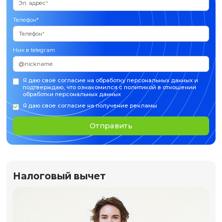
Шаг 2
Отправьте пакет документов на
d.soloveva@nsu.ru
Шаг 3
Осваивайте курс в удобном темп
онлайн