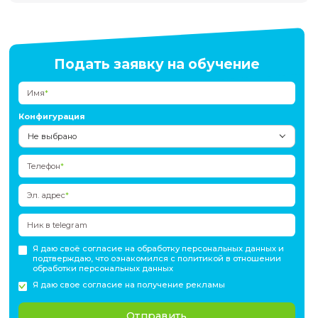
Итоговая аттестация предполагает выполнение полноцен
с использованием ИИ
Сферы применения курса - химия, материаловедение, ф
твердого тела, биология, геология, археология и другие н
требуется анализ изображений (например, микроскопии
и спектральных данных.
Курс особенно актуален тем, кто тратит много времени на
анализ результатов экспериментов и
хочет внедрить
автоматизацию
Сдать документы для поступления необходимо не позже
рабочих дня до старта программы