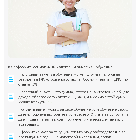
Шаг 4
Получите удостоверение (элект
— сразу, оригинал — за 30 дней)
Список необходимых докумен
Копия паспорта (разворот + прописка);
Копия СНИЛС;
Копия диплома о высшем/среднем профессионально
образовании или справка об обучении;
Копия документа, подтверждающего трудоустройство