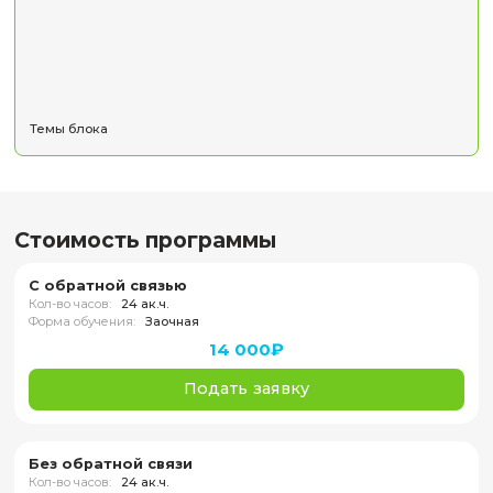
Темы блока
Модуль 2. Автоматическое распознавание нано
определение их размера на изображениях раз
видов микроскопий с помощью методов глубо
машинного обучения
Формат обучения:
онлайн
В этом модуле рассматриваются подходы к реше
автоматического распознавания наночастиц и изм
размеров на изображениях с использованием глубоких
сетей. Студенты изучат методы сегментации изо
разметку данных для обучения нейронных сетей
особенности использования платформы iOk для о
распознавания изображений.
Темы блока