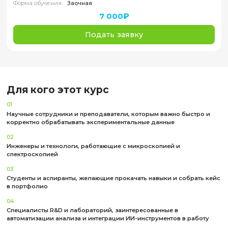
Модуль 3. Автоматизация анализа спектров
фотоэмиссионной спектроскопии с помощью 
глубокого машинного обучения
Формат обучения:
онлайн
Этот модуль посвящен использованию методов 
машинного обучения для автоматизации анализа
фотоэмиссионной спектроскопии. Студенты позна
физическими принципами метода РФЭС и особенностями
а также изучат интеграцию нейронных сетей в проце
данных, ускорение анализа и оценку результатов 
метрик.
Темы блока