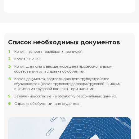
Преподаватель
Анна Владимировна Нартова
Кандидат химических наук,
доцент Факультета естественных
наук НГУ
Административная команда пр