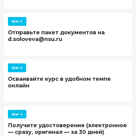
Определять, какие задачи можно автоматизировать с
03
Размечать данные для обучения моделей
04
Подбирать инструменты и сервисы для анализа изобр
спектров
05
Создавать пайплайны анализа без программирования
06
Оценивать точность и корректность результатов распо
07
Использовать сервисы с графическим интерфейсом: Ce
DLgram, iOk
08
Сравнивать методы анализа: ручной, автоматический,