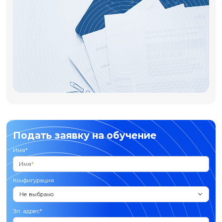
Евгений Александрович
Дарья Сергеев
Буравлев
Специалист отд
Руководитель отдела
дополнительног
дополнительного
профессиональн
профессионального образования
Шаги поступления
Шаг 1
Оставьте заявку и заполните зая
(
с обратной связью
,
без обратно
связи
)