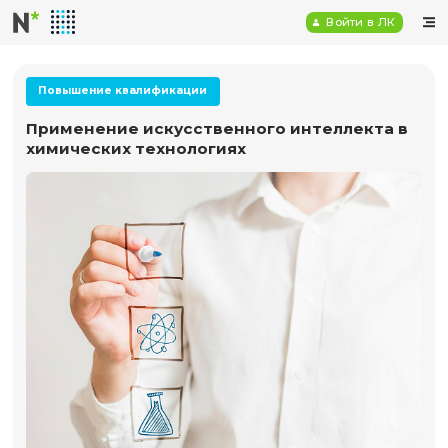
Войт
Повышение квалификации
Применение искусственного интелле
химических технологиях