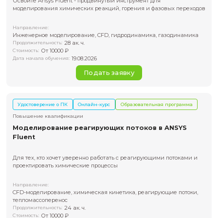
Удостоверение о ПК
Очная
Образовательная программ
Повышение квалификации
Линейные модели для предсказания плем
ценности животных и растений в геномной
селекции
Узнайте, как применять линейные модели для точного
предсказания племенной ценности в геномной селекци
Геномика, биоинформатика
Направление:
16 ак. ч.
Продолжительность:
От 85000 ₽
Стоимость:
Подать заявку
Удостоверение о ПК
Онлайн-курс
Образовательная пр