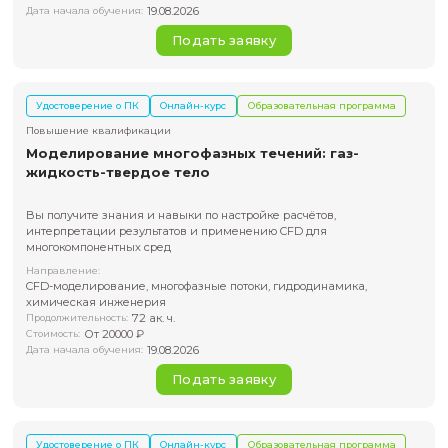
Повышение квалификации
Основы моделирования гидродинамики в 
Fluent
Освоите Ansys Fluent - продвинутый инструмент для
моделирования химических реакций, горения и фазовых
Направление:
Инженерное моделирование, CFD, гидродинамика, газо
28 ак. ч.
Продолжительность:
От 10000 ₽
Стоимость:
19.08.2026
Дата начала обучения:
Подать заявку
Удостоверение о ПК
Онлайн-курс
Образовательная пр
Повышение квалификации
Моделирование реагирующих потоков в AN