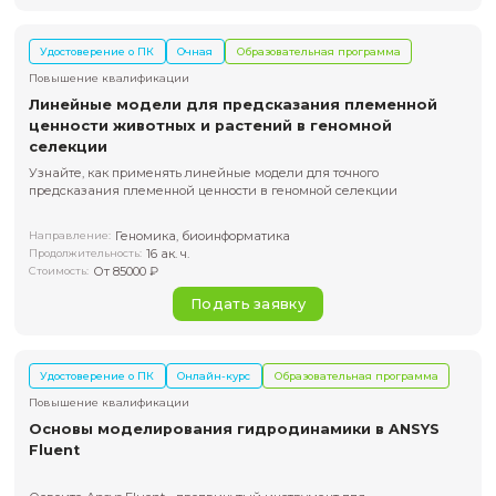
05.08.2026
Дата начала обучения:
Подать заявку
Удостоверение о ПК
Онлайн-курс
Образовательная пр
Повышение квалификации
Введение в геномную селекцию
Освойте геномную селекцию для повышения качества и
устойчивости культур и животных в современном сельск
хозяйстве
Геномика, биоинформатика
Направление:
40 ак.ч.
Продолжительность:
От 20000 ₽
Стоимость:
16.09.2026
Дата начала обучения:
Подать заявку