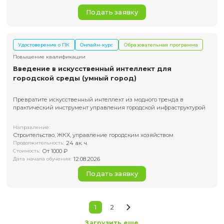
Химия
Направление:
24 ак.ч.
Продолжительность:
От 7000 ₽
Стоимость:
24.06.2026
Дата начала обучения:
Подать заявку
Удостоверение о ПК
Онлайн-курс
Образовательная пр
Повышение квалификации
Современные каталитические системы в
энергетике
В программе курса основы водородной энергетики,
фотокаталитические методы получения водорода из воды
Водородная энергетика
Направление:
72 ак. ч.
Продолжительность:
От 10000 ₽
Стоимость: