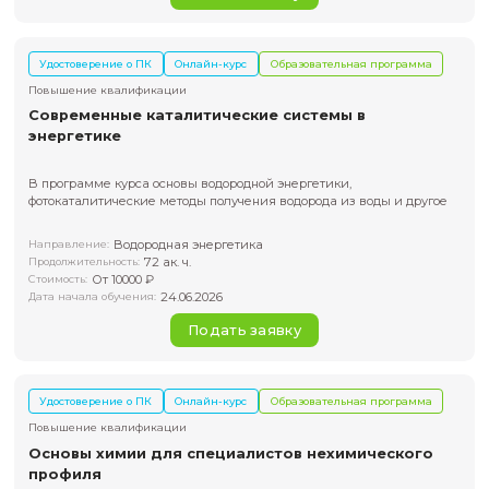
Курс охватывает ключевые методы численного моделир
процессов горения и работу с современными моделями 
Fluent
Направление:
CFD-моделирование, газовая динамика, горение, химиче
реагирование
72 ак. ч.
Продолжительность:
От 20000 ₽
Стоимость:
19.08.2026
Дата начала обучения:
Подать заявку
Удостоверение о ПК
Онлайн-курс
Образовательная пр
Повышение квалификации
Численное моделирование процессов
теплообмена в ANSYS Fluent
Для инженеров, проектировщиков, теплоэнергетиков, тех