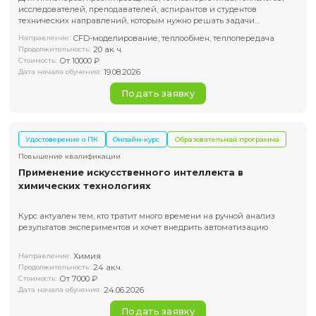
Вы получите знания и навыки по настройке расчётов,
интерпретации результатов и применению CFD для
многокомпонентных сред
Направление:
CFD-моделирование, многофазные потоки, гидродинамик
химическая инженерия
72 ак. ч.
Продолжительность:
От 20000 ₽
Стоимость:
19.08.2026
Дата начала обучения:
Подать заявку
Удостоверение о ПК
Онлайн-курс
Образовательная пр
Повышение квалификации
Моделирование процессов горения и хими
реагирования