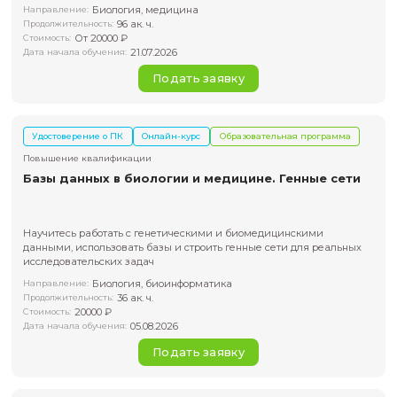
и медицине
Научитесь самостоятельно писать и обучать нейронные с
модели машинного обучения. Без лишней теории и сло
математики.
Биология, медицина
Направление:
96 ак. ч.
Продолжительность:
От 20000 ₽
Стоимость:
21.07.2026
Дата начала обучения:
Подать заявку
Удостоверение о ПК
Онлайн-курс
Образовательная пр
Повышение квалификации
Базы данных в биологии и медицине. Генны
Научитесь работать с генетическими и биомедицинским