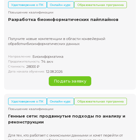
данными, использовать базы и строить генные сети для 
исследовательских задач
Биология, биоинформатика
Направление:
36 ак. ч.
Продолжительность:
20000 ₽
Стоимость:
05.08.2026
Дата начала обучения:
Подать заявку
Удостоверение о ПК
Онлайн-курс
Образовательная пр
Повышение квалификации
Разработка биоинформатических пайплай
Получите новые компетенции в области конвейерной
обработкибиоинформатических данных