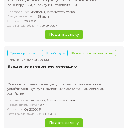
Биоинформатика
Направление:
74 ак.ч
Продолжительность:
28000 ₽
Стоимость:
12.08.2026
Дата начала обучения:
Подать заявку
Удостоверение о ПК
Онлайн-курс
Образовательная пр
Повышение квалификации
Генные сети: продвинутые подходы по ана
реконструкции
Для тех, кто работает с омиксными данными и хочет пере
анализа отдельных наборов данных и списков генов к
реконструкции, анализу и интерпретации
Биология, биоинформатика
Направление:
38 ак. ч.
Продолжительность:
20000 ₽
Стоимость: