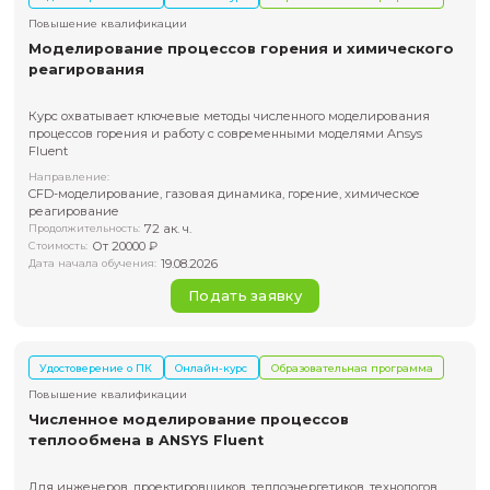
Fluent
Для тех, кто хочет уверенно работать с реагирующими по
проектировать химические процессы
Направление:
CFD-моделирование, химическая кинетика, реагирующие
тепломассоперенос
24 ак. ч.
Продолжительность:
От 10000 ₽
Стоимость:
19.08.2026
Дата начала обучения:
Подать заявку
Удостоверение о ПК
Онлайн-курс
Образовательная пр
Повышение квалификации
Моделирование многофазных течений: газ
жидкость-твердое тело