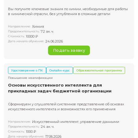
исследователей, преподавателей, аспирантов и студенто
технических направлений, которым нужно решать задач
теплопередачи в жидкостях, газах и твёрдых телах.
CFD-моделирование, теплообмен, теплопер
Направление:
20 ак. ч.
Продолжительность:
От 10000 ₽
Стоимость:
19.08.2026
Дата начала обучения:
Подать заявку
Удостоверение о ПК
Онлайн-курс
Образовательная пр
Повышение квалификации
Применение искусственного интеллекта в
химических технологиях
Курс актуален тем, кто тратит много времени на ручной 
результатов экспериментов и хочет внедрить автоматиз