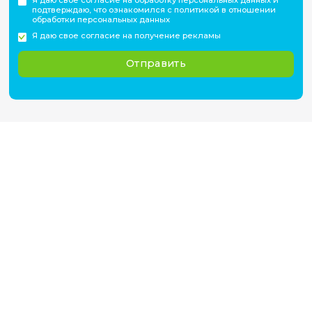
Перейти на сайт
Расписание
Актуальное расписание уточняйте на странице
вступительных испытаний НГУ.
Смотреть расписание
Зачисление
Результаты приемной кампании публикуются в 
августа.
Перейти к списку абитуриентов