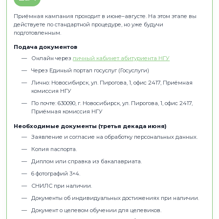
Результат
Исчезнет неопределённость, и вы будете готовиться
целенаправленно.
Системная подготовка
Шаг 3
Ознакомиться с требованиями можно
тут.
Для абитуриен
работают
консультационные группы.
Для большинства п
возможно прохождение вступительных испытаний онлай
индивидуальной договорённости.
Инструменты подготовки
Тест-драйвы магистратуры.
Это пробные вступ
испытания, максимально приближенные к реальн
них вы ознакомитесь с форматом и типами задани
выявите темы, которым нужно уделить внимание, 
избавитесь от беспокойства перед неизвестностью