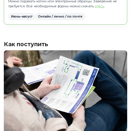
Бесплатные онлайн-курсы.
После собеседован
тест-драйва руководитель может рекомендовать в
конкретные курсы для подготовки к поступлению,
записанные нашими преподавателями.
Пройдя этот шаг, ты узнаешь раньше остальных о 
шансах поступить!
Официальное поступление
Шаг 4
Приёмная кампания проходит в июне–августе. На этом э
действуете по стандартной процедуре, но уже будучи
подготовленным.
Подача документов
Онлайн через
личный кабинет абитуриента НГУ
Через Единый портал госуслуг (Госуслуги)
Лично: Новосибирск, ул. Пирогова, 1, офис 2417, П