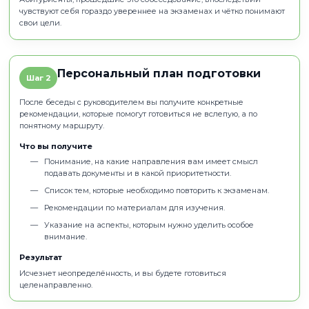
сейчас.
Что делать
Изучить
направления подготовки
Подготовить
резюме
: место учёбы, имеющиеся зн
опыт.
Отправить эти материалы нам на почту edupish@n
Что будет дальше
Мы проанализируем ваш профиль и организуем
предварительное собеседование-знакомство с на
руководителем магистратуры.
Вы узнаете о реальных проектах, над которыми пр
работать.
Поймёте, какие знания и навыки вам потребуются
Получите объективную оценку ваших перспектив.
Почему этот этап важен
Абитуриенты, прошедшие это собеседование, впоследс