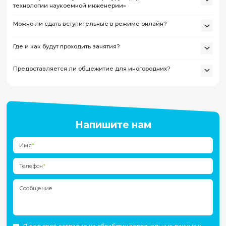
Чтобы поступить в магистратуру ПИШ НГУ, нужно определит
направлением магистратуры, подать документы удобным с
тот факультет НГУ, к которому относится выбранная магисте
программа. Далее будут вступительные испытания, преду
на факультетах и собеседование, на котором нужно показат
интерес к направлению и готовность работать в проектах.
После подачи заявки вы получите обратную связь от адми
команды, а также инструкцию, что делать дальше.
Вступительные испытания
Даты
Вступительные испытания традиционно проходя
волны (июль и август). Точные даты утверждают
Учёным советом НГУ и публикуются на официа
сайте университета.