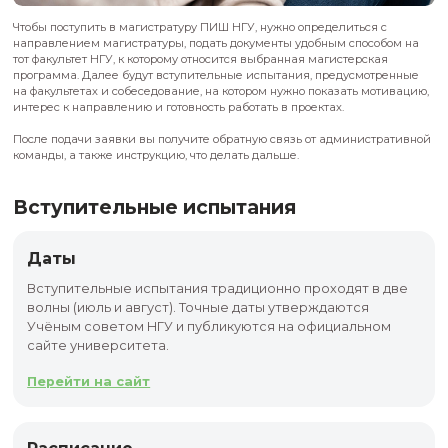
комиссия НГУ
По почте: 630090, г. Новосибирск, ул. Пирогова, 1, офи
Приёмная комиссия НГУ
Необходимые документы (третья декада июня)
Заявление и согласие на обработку персональных
Копия паспорта.
Диплом или справка из бакалавриата.
6 фотографий 3×4.
СНИЛС при наличии.
Документы об индивидуальных достижениях при 
Документ о целевом обучении для целевиков.
Можно подавать копии или электронные образцы. Завер
требуется. Все необходимые формы можно скачать
здесь
.
Июнь–август
Онлайн / лично / по почте