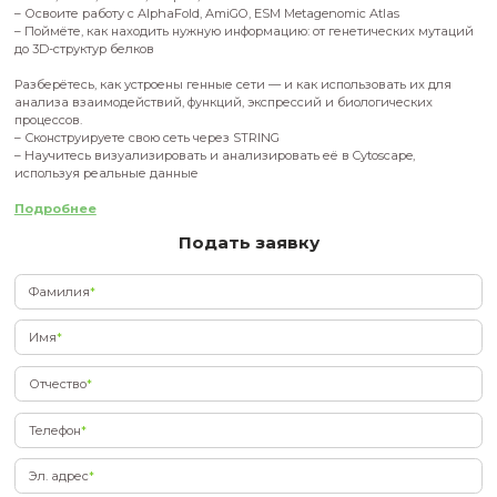
Вы научитесь ориентироваться в крупнейших базах биоло
данных:
– NCBI, KEGG, ClinVar, Uniprot, RCSB PDB
– Освоите работу с AlphaFold, AmiGO, ESM Metagenomic Atla
– Поймёте, как находить нужную информацию: от генетичес
до 3D-структур белков
Разберётесь, как устроены генные сети — и как использоват
анализа взаимодействий, функций, экспрессий и биологич
процессов.
– Сконструируете свою сеть через STRING
– Научитесь визуализировать и анализировать её в Cytosca
используя реальные данные
Подробнее
Подать заявку
Фамилия
*