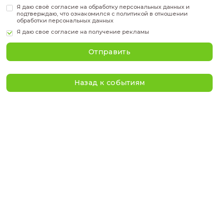
Имя
*
Отчество
*
Телефон
*
Эл. адрес
*
Я даю своё
согласие
на обработку персональных дан
подтверждаю, что ознакомился с
политикой
в отнош
обработки персональных данных
Я даю свое
согласие на получение рекламы
Отправить
Назад к событиям