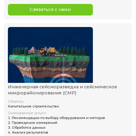
Сейсмометрические исследования
Объекты:
Крупные инженерные объекты и сооружения
Оказываемые услуги:
Рекомендации по выбору оборудования и конфигура
проведение рекогносцировочных работ
Установка и обслуживание оборудования
Обработка данных
Анализ результатов
Написание отчетов
Экспертиза проектов
Аренда оборудования со специалистом
Имеющийся опыт:
НИР на ЦКП «СКИФ»
Стоимость услуг включает: закупку обоудования; монта
пусконаладку; сопровождение и обработку данных.