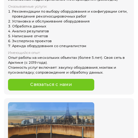
Сейсмологический и микросейсмический
мониторинг месторождений
Объекты:
Месторождения углеводородов и твердых полезных
ископаемых Гидротермальные месторождения (разве
Оказываемые услуги:
Рекомендации по выбору оборудования и конфигура
проведение рекогносцировочных работ
Установка и обслуживание оборудования
Обработка данных
Анализ результатов
Написание отчетов
Экспертиза проектов
Аренда оборудования со специалистом
Имеющийся опыт:
Опыт работы на нескольких объектах (более 5 лет). Сво
Арктике (с 2019 года).
Стоимость услуг включает: закупку обоудования; монта
пусконаладку; сопровождение и обработку данных.