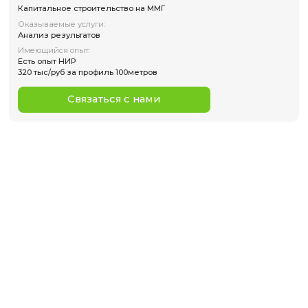
Оказываемые услуги:
Рекомендации по выбору оборудования и методов
Проведение измерений
Обработка данных
Анализ результатов
Написание отчетов
Экспертиза проектов
Аренда оборудования со специалистом
Курс ДПО
Имеющийся опыт:
Опыт работы более 5 лет. Есть индустриальные партне
подряд.
СЦИР
Связаться с нами