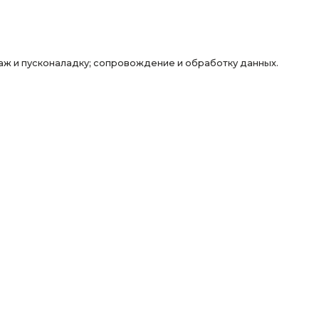
е оборудования
 специалистом
закупку обоудования; монтаж и пусконаладку; сопр