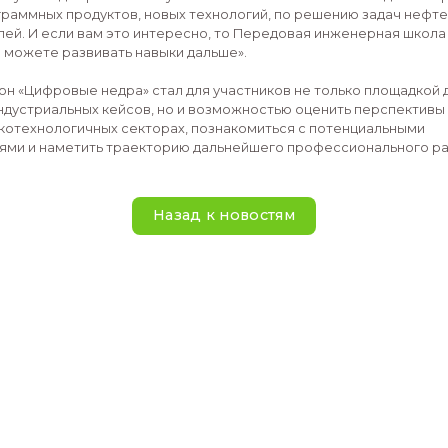
представителями компаний, а также лекцию о воз
для современных исследований.
Финалом мероприятия стала публичная защита раз
стала команда RiverTrace, разработавшая интерак
русел в сейсмических данных, участники команды з
70 000 рублей получила команда SynthoGAN за соз
синтетических геологических моделей 2D. На треть
оказалась команда, занимавшаяся гибридным моде
трещине гидроразрыва.
Победители и призёры разделили общий призовой фо
достижения будут засчитаны как индивидуальные ре
магистратуру Передовой инженерной школы НГУ.
На закрытии хакатона Сергей Головин отметил: «Ос
вам своими руками пощупать, потрогать, поучаствов
деятельностью, которой мы занимаемся в Передов
этом же ключе у нас идет работа в научно-техниче