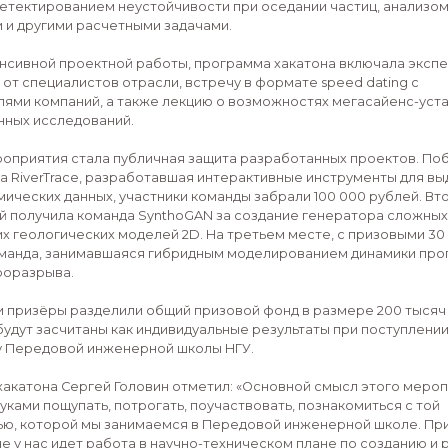
специалистов в области конструирования и прибор
Он также подчеркнул востребованность и универс
ПИШ.
«Несмотря на то, что мы все это “приземляем” на н
пользоваться цифровыми инструментами, программ
обучения и анализа данных — это очень универсал
везде», — отметил Сергей Головин.
В течение недели участники решали сложные практи
нефтегазового инжиниринга. Работа велась по двум
геофизика, включавшая разработку визуальных тра
создание нейросетевых помощников для обработки
прогноза цементации скважин. И математическое м
занимались детектированием неустойчивости при о
термометрии и другими расчетными задачами.
Помимо интенсивной проектной работы, программа
консультации от специалистов отрасли, встречу в ф