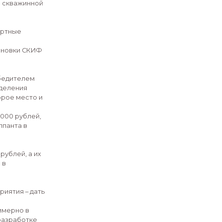
остроения для нефтегазовой отрасли.
альность компетенций выпускников
ефтянку, умение моделировать,
ировать, знания в области машинного
ьные компетенции, которые нужны
ческие задачи на стыке IT-геофизики и
 ключевым направлениям: IT-
нсформеров для поиска разломных зон,
 сейсмических данных и инструментов
оделирование, где студенты
седании частиц, анализом скважинной
 хакатона включала экспертные
ормате speed dating с