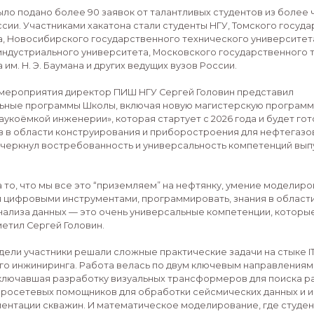
В Новосибирском государственном университете п
«Цифровые недра», организованного Передовой инж
февраля 35 студентов из 10 ведущих российских ву
инженерными задачами для нефтегазового сектора
обучения, компьютерного зрения и математическо
На хакатон было подано более 90 заявок от талантл
регионов России. Участниками хакатона стали студ
университета, Новосибирского государственного т
Тюменского индустриального университета, Москов
университета им. Н. Э. Баумана и других ведущих вуз
На открытии мероприятия директор ПИШ НГУ Серге
образовательные программы Школы, включая нову
технологии наукоёмкой инженерии», которая стартуе