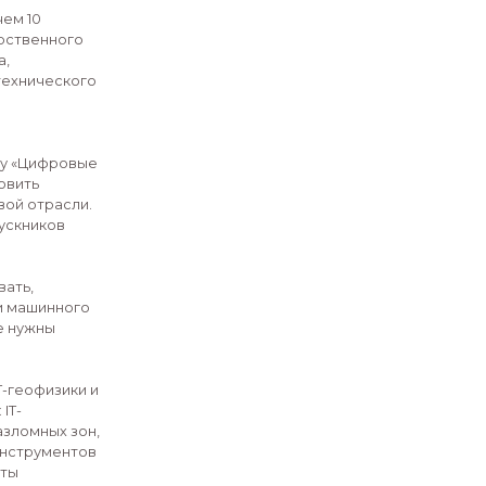
одвели итоги зимнего хакатона
енерной школой НГУ. С 26 января по 1
зов работали над реальными научно-
, применяя методы машинного
го моделирования.
ивых студентов из более чем 10
енты НГУ, Томского государственного
ехнического университета,
ского государственного технического
ов России.
й Головин представил
ю магистерскую программу «Цифровые
т с 2026 года и будет готовить