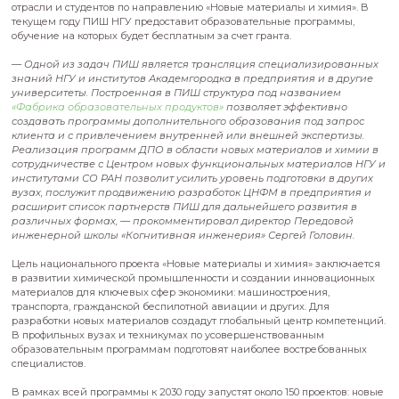
Передовая инженерная школа «Когнитивная инженерия» 
выиграла грант на обучение сотрудников предприятий хи
отрасли и студентов по направлению «Новые материалы и 
текущем году ПИШ НГУ предоставит образовательные про
обучение на которых будет бесплатным за счет гранта.
— Одной из задач ПИШ является трансляция специали
знаний НГУ и институтов Академгородка в предприятия 
университеты. Построенная в ПИШ структура под назва
«Фабрика образовательных продуктов»
позволяет эффек
создавать программы дополнительного образования по
клиента и с привлечением внутренней или внешней экс
Реализация программ ДПО в области новых материалов
сотрудничестве с Центром новых функциональных матер
институтами СО РАН позволит усилить уровень подготовк
вузах, послужит продвижению разработок ЦНФМ в пред
расширит список партнерств ПИШ для дальнейшего раз
различных формах, — прокомментировал директор Пер
инженерной школы «Когнитивная инженерия» Сергей Го