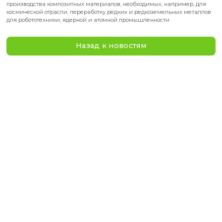
Цель национального проекта «Новые материалы и химия» 
в развитии химической промышленности и создании инн
материалов для ключевых сфер экономики: машиностроени
транспорта, гражданской беспилотной авиации и других. Д
разработки новых материалов создадут глобальный центр 
В профильных вузах и техникумах по усовершенствованны
образовательным программам подготовят наиболее востр
специалистов.
В рамках всей программы к 2030 году запустят около 150 пр
производства композитных материалов, необходимых, напр
космической отрасли, переработку редких и редкоземельн
для робототехники, ядерной и атомной промышленности
Назад к новостям