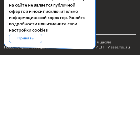
СМИ о ПИШ НГУ
Заявка на создание образовательного продукта
Проживание
Культурная программа Академгородка
Пользовательское соглашение
Схема проезда
Сведения об образовательной организации
+7(383) 363-41-52 (вн. 61-72)
+7(383) 363-41-52 (вн. 62-82, отдел ВО)
Продолжая использовать сайт, вы
даёте согласие на использование
saes@nsu.ru
cookies и понимаете, что информация