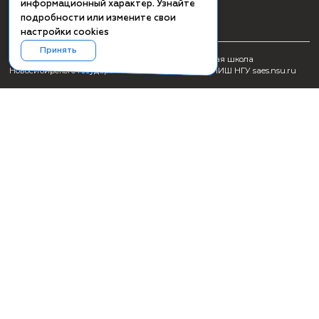
СМИ о ПИШ НГУ
Заявка на создание образовательного продукта
Проживание
Культурная программа Академгородка
Пользовательское соглашение
Схема проезда
Сведения об образовательной организации
+7(383) 363-41-52 (вн. 61-72)
+7(383) 363-41-52 (вн. 62-82, отдел ВО)
Продолжая использовать сайт, вы
даёте согласие на использование
saes@nsu.ru
cookies и понимаете, что информация
на сайте не является публичной
офертой и носит исключительно