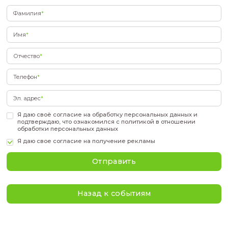
- Нефтяной инжиниринг и математическое
моделирование
- Космическое и специальное приборостроение
КОСМОС/ ОПТИКА/ ГЕОФИЗИКА
До сих пор сомневаетесь? По отзывам наших 
первой волны, тест-драйв оказался полезной и
продуктивной подготовкой к поступлению. Вы
направление и регистрируйтесь! Заявки прини
22 мая включительно —
* могут возникнуть изменения по времени, но м
них предупредим
Подать заявку
Фамилия
*
Имя
*