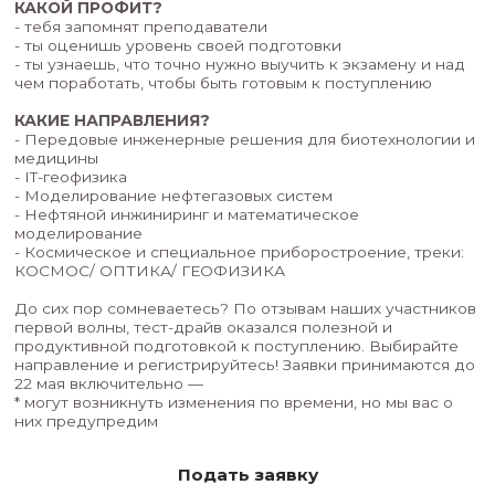
ЧТО ДЕЛАТЬ?
- зарегистрироваться
- немного подождать — мы добавим тебя в чат,
расскажем о важном и нужном
- написать пробный экзамен
- получить индивидуальный разбор своей рабо
- получить статус потенциального студента, ес
будет выполнена качественно, успешно, досто
отлично
КАКОЙ ПРОФИТ?
- тебя запомнят преподаватели
- ты оценишь уровень своей подготовки
- ты узнаешь, что точно нужно выучить к экзам
чем поработать, чтобы быть готовым к поступ
КАКИЕ НАПРАВЛЕНИЯ?
- Передовые инженерные решения для биотех
медицины
- IT-геофизика
- Моделирование нефтегазовых систем