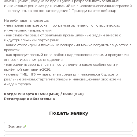
Хочешь узнать, как уже во время учёбы разрабатывать реа
инженерные решения для компаний из высокотехнологичн
— и получать за это вознаграждение? Приходи на этот веб
На вебинаре ты узнаешь:
- чем новая магистерская программа отличается от класси
инженерных направлений.
- как студенты решают реальные промышленные задачи вм
индустриальными партнёрами.
- какие стипендии и денежные поощрения можно получить 
проектах.
- к
ак проходит полный цикл работы над технологическими 
от проектирования до внедрения.
- к
ак оценить свои шансы на поступление и какие особенно
приёмной кампании‑2026.
- п
очему ПИШ НГУ — идеальная среда для инженеров буду
реальные заказы, стартап‑партнёры и инновационная экос