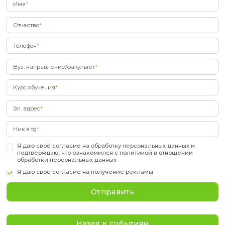
Академгородка.
Когда: 19 марта в 14:00 (МСК) / 18:00 (НСК)
Регистрация обязательна
Подать заявку
Фамилия
*
Имя
*
Отчество
*
Телефон
*
Вуз, направление/факультет
*
Курс обучения
*