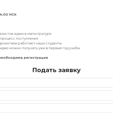
Путь к востребованной специальности и карьерном
уже во время учебы и работа над проектами совме
расскажем на вебинаре о магистерских программа
Поговорим о магистратуре «Космическое и специа
ОПТИКА и ГЕОФИЗИКА.
20 ноября
10:00 МСК/ 14:00 НСК
Расскажем:
- каких специалистов ждем в магистратуре
- как устроен процесс поступления
- над какими проектами работают наши студенты