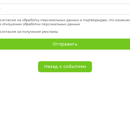
- какую стипендию можно получать уже в первый го
Для участия
необходима регистрация
Подать за
Фамилия
*
Имя
*
Телефон
*
Эл. адрес
*
Я даю своё
согласие
на обработку персональных данны
политикой
в отношении обработки персональных данн