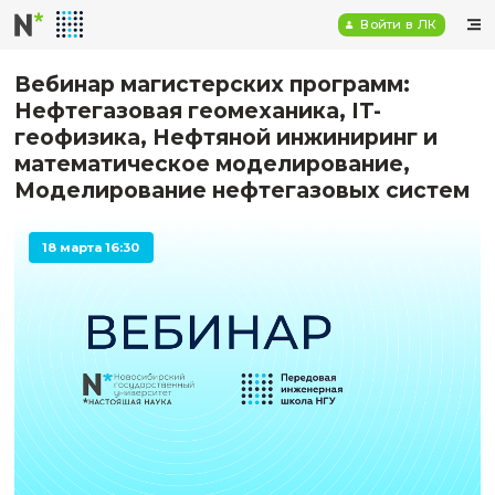
Войт
Вебинар магистерских програм
Нефтегазовая геомеханика, IT-
геофизикa, Нефтяной инжинири
математическое моделировани
Моделирование нефтегазовых 
18 марта 16:30