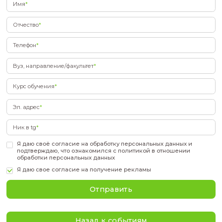
18 марта
12:30 МСК / 16:30 НСК
Для участия необходима регистрация
Подать заявку
Фамилия
*
Имя
*
Отчество
*
Телефон
*
Вуз, направление/факультет
*
Курс обучения
*