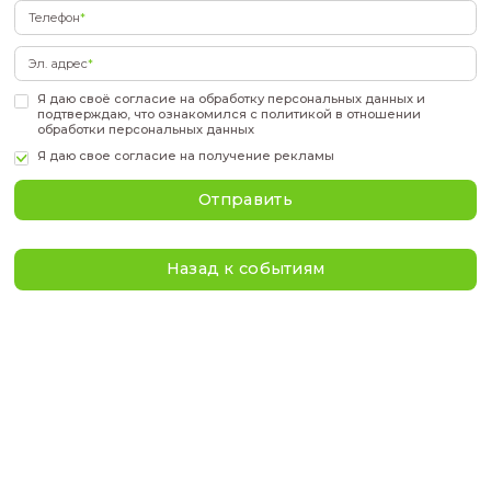
проекта со студентами НГУ.
Стоимость: бесплатно для учащихся 8-11 классо
Регистрация обязательна по ссылке:
https://forms.gle/APNDWLynVjiRsAtT9
Подать заявку
Фамилия
*
Имя
*
Отчество
*
Телефон
*
Эл. адрес
*