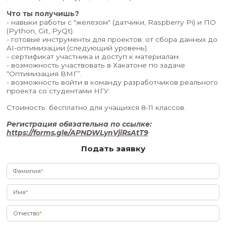
3.
Вебинар 3 (23 сентября):
Профессиональн
разработка: архитектура и Git
Тема: "Как сделать код надежным: стиль, доку
контроль версий"
Для кого: для старшеклассников, интересующ
инженерией, программированием и IoT.
Формат: практические онлайн-занятия с поша
инструкциями.
Требования: базовые знания Python, Raspberry P
датчики (температуры, тока, RPM).
Что ты получишь?
- навыки работы с "железом" (датчики, Raspberr
(Python, Git, PyQt).
- готовые инструменты для проектов: от сбора
AI-оптимизации (следующий уровень).
- сертификат участника и доступ к материалам.
- возможность участвовать в Хакатоне по зада
“Оптимизация ВМГ”.
- возможность войти в команду разработчиков