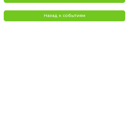
Имя
*
Отчество
*
Телефон
*
Эл. адрес
*
Я даю своё
согласие
на обработку персональных дан
подтверждаю, что ознакомился с
политикой
в отнош
обработки персональных данных
Я даю свое
согласие на получение рекламы
Отправить
Назад к событиям