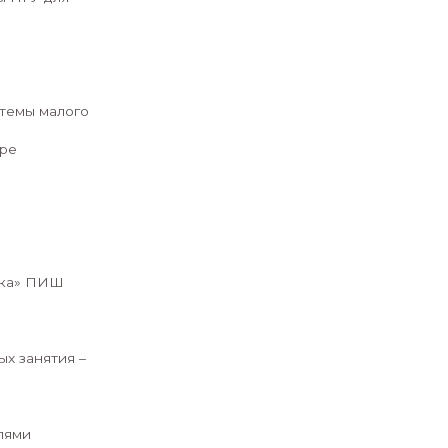
хникой, программированием и
й проект по собственной
, и дать ему возможность
ыками, которые точно пригодятся
хнологий,
и приглашаем на курс по
довой инженерной школы НГУ для
ового компьютера до системы малого
бя новые горизонты в мире