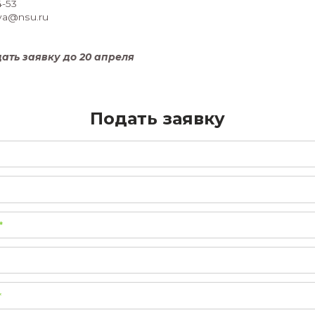
Место проведения:
Академгородок, клуб юных техников ул. Академик
Преподаватель:
Виталий Быков
, руководитель образовательног
НГУ.
Сколько мест в группе:
Группа по микроэлектронике рассчитана на 12 че
бесплатно!
Контактное лицо:
Наталья Андреевна Демянкова
, специалист по 
+7 951 365-54-53
n.demyankova@nsu.ru
Успейте подать заявку до 20 апреля