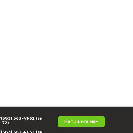
х и подтверждаю, что ознакомился с
ых
тиям