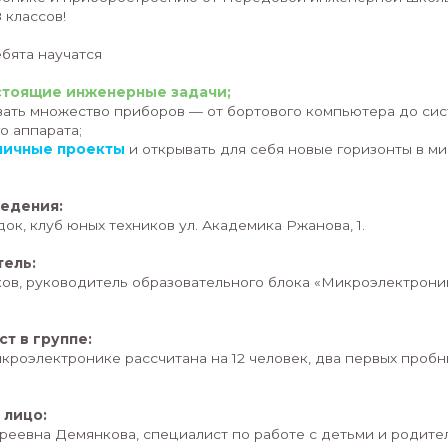
ОСВОЙ. УЗНАЙ. СДЕЛАЙ!
Вы замечаете, что ваш ребенок интересуется те
микроэлектроникой? Он хочет создать особенны
инструкции? А вам хочется не пропустить момент
превратить хобби в нечто большее?
Тогда предлагаем вашему ребёнку овладеть нав
ему для
будущей работы в сфере высоких те
микроэлектронике и приборостроению от Пере
учеников 5-8 классов!
На курсах ребята научатся
- решать
настоящие инженерные задачи;
- проектировать множество приборов — от борт
космического аппарата;
- создавать
личные проекты
и открывать для се
технологий.