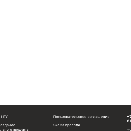
Я даю своё
согласие
на обработку персональных данны
политикой
в отношении обработки персональных данн
Я даю свое
согласие на получение рекламы
Отправить
Назад к собы