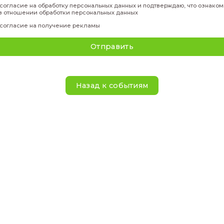
Подать за
Фамилия
*
Имя
*
Отчество
*
Телефон
*
Эл. адрес
*