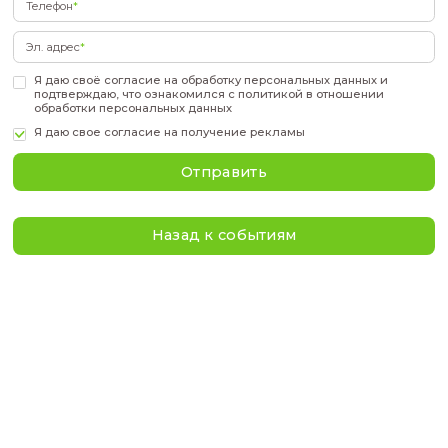
Подать заявку
Фамилия
*
Имя
*
Отчество
*
Телефон
*
Эл. адрес
*
Я даю своё
согласие
на обработку персональных дан
подтверждаю, что ознакомился с
политикой
в отнош
обработки персональных данных
Я даю свое
согласие на получение рекламы
Отправить