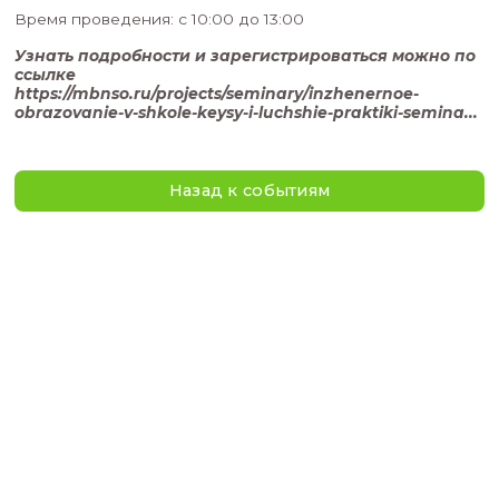
На семинаре мы:
- расскажем о трендах в инженерном образова
реальных кейсах школьных проектов
- обсудим возможности господдержки и старт
программ
А также, будет возможность поговорить с эксп
задать все самые волнующие вопросы
Семинар пройдет 4 июля в малом зале цент
бизнес» (Сибревкома, 9)
Время проведения: с 10:00 до 13:00
Узнать подробности и зарегистрироваться 
ссылке
https://mbnso.ru/projects/seminary/inzhenern
obrazovanie-v-shkole-keysy-i-luchshie-praktiki
Назад к событиям