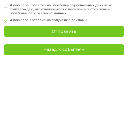
Имя
*
Отчество
*
Телефон
*
Вуз, направление/факультет
*
Курс обучения
*
Эл. адрес
*
Ник в tg
*
Я даю своё
согласие
на обработку персональных дан
подтверждаю, что ознакомился с
политикой
в отнош
обработки персональных данных
Я даю свое
согласие на получение рекламы