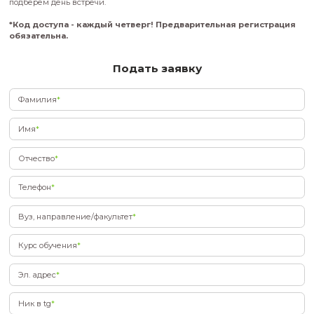
«Устроился ли кто-то на стажировку?» — но стесняешься 
Спрашивай у студентов! Они с радостью поделятся с тобо
есть — без фильтров.
А еще, если ты сейчас учишься в другом ВУЗе, ПИШ может 
тебя мини-тур по Академгородку! Мы покажем, где реальн
исследователи и будущие инженеры ищут вдохновение и 
своими проектами.
Не хочешь выбирать «вслепую»? – получи свой КОД ДОСТУП
обычно не пускают.
Оставляй заявку,
мы свяжемся с тобой 
подберем день встречи.
*Код доступа - каждый четверг! Предварительная ре
обязательна.
Подать заявку
Фамилия
*