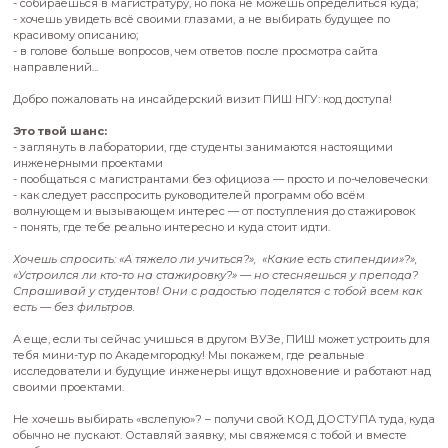
ПИШ приглашает на личное знакомство студентов всех вузо
Если ты:
- собираешься в магистратуру, но пока не можешь определи
- хочешь увидеть всё своими глазами, а не выбирать буду
красивому описанию;
- в голове больше вопросов, чем ответов после просмотра с
направлений...
Добро пожаловать на инсайдерский визит ПИШ НГУ: код до
Это твой шанс:
-
заглянуть в лаборатории, где студенты занимаются наст
инженерными проектами
-
пообщаться с магистрантами без официоза — просто и по
-
как следует расспросить руководителей программ обо вс
волнующем и вызывающем интерес — от поступления до с
-
понять, где тебе реально интересно и куда стоит идти.
Хочешь спросить: «А тяжело ли учиться?», «Какие есть сти