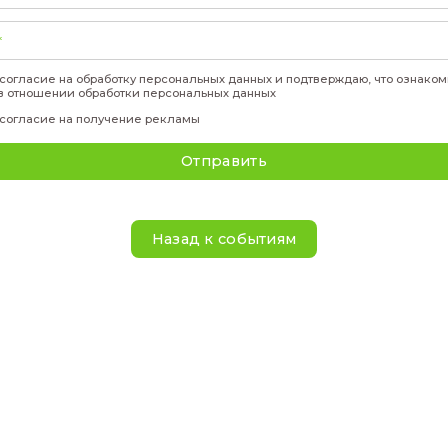
Участие: Бесплатно! Регистрация обязательн
Не упусти свой шанс взлететь!
Приходи к ПИШ на Open Space Picnic НГУ, найд
пилотом квадрокоптера! Покажи друзьям крутые 
Подать за
Фамилия
*
Имя
*
Отчество
*
Телефон
*