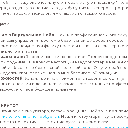
Стань пилотом будущего! Управляй квадроко
Приглашаем учащихся 9-11 классов на уникальн
симулятора до реальных полетов!
Ты смотришь, как квадрокоптеры снимают потря
помогают спасателям, и думаешь: "Хочу тоже так
тебе шанс!
Приглашаем тебя на нашу эксклюзивную интера
Квадрокоптера", созданную специально для буд
просто любителей высоких технологий – учащихс
Что тебя ждет?
1. Погружение в Виртуальное Небо:
Начни с 
полетов! Освой азы управления дроном в безопа
работают джойстики, почувствуй физику полета 
риска для реального аппарата.