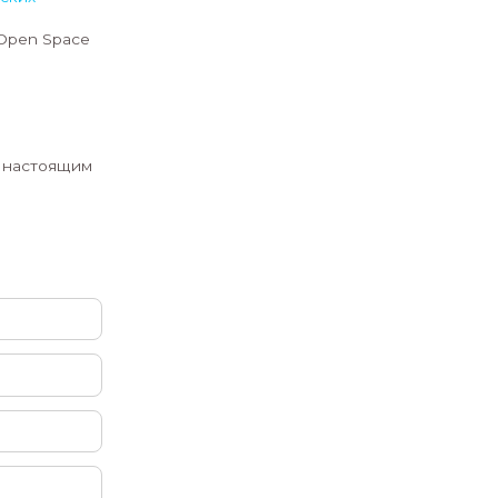
тике! Под руководством опытного
квадрокоптер в нашей специально
й зоне. Ощути драйв реального
спилотной авиации!
яются дроны сегодня (от съемки и
 перспективные профессии с ними
!
защищенной зоне под присмотром.
структоры научат всему с нуля.
 на джойстиках!
рорастущих технологических
и пилота дрона в рамках Open Space