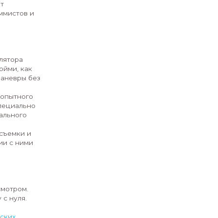
птером на Open Space Picnic НГУ!
ую интерактивную площадку:
от
сающие видео, доставляют грузы или
 уметь!"?
Open Space Picnic НГУ дает
ктивную площадку "Пилот
ущих инженеров, программистов и
я старших классов!
профессионального симулятора
сной цифровой среде. Пойми, как
и выполни свои первые маневры без