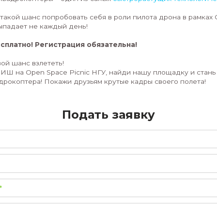
2. Взлет в Реальность:
Закрепи навыки на прак
инструктора ты поднимешь в воздух настоящий 
оборудованной и абсолютно безопасной полетно
управления и сделай свои первые шаги в мир бе
3. Мир Возможностей:
Узнай, где и как примен
картографии до инспекций и логистики) и какие
связаны. Возможно, это твое будущее призвание
Почему это КРУТО?
- безопасно: начинаем с симулятора, летаем в 
- доступно:
никакого опыта не требуется!
Наши ин
- интерактивно: это не лекция, а настоящие руки
- актуально: квадрокоптеры – один из самых
быст
секторов.
- уникально: такой шанс попробовать себя в рол
Picnic НГУ выпадает не каждый день!