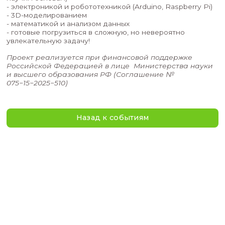
моделирования и анализа данных. Ты самостоя
пройдешь все этапы создания системы
томографического сканирования.
Кто может участвовать?
Учащиеся 8-11 классов с инженерным уклоном,
интересующиеся:
- физикой (особенно оптикой, атомной физикой
- программированием (Python, C++ - приветству
научим основам)
- электроникой и робототехникой (Arduino, Rasp
- 3D-моделированием
- математикой и анализом данных
- готовые погрузиться в сложную, но невероят
увлекательную задачу!
Проект реализуется при финансовой поддер
Российской Федерацией в лице Министерст
и высшего образования РФ (Соглашение №
075−15−2025−510)