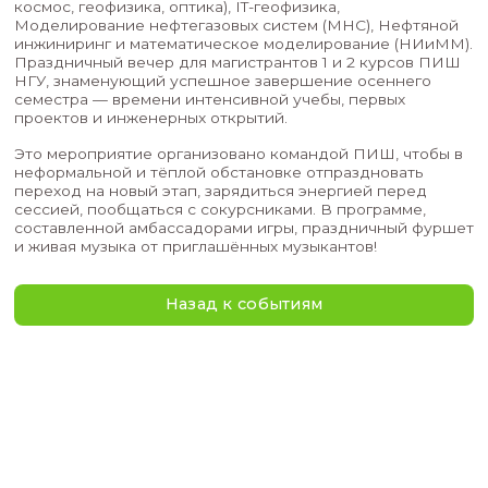
Для студентов магистратур: Передовые инже
решения для биотехнологии и медицины, КиСП
космос, геофизика, оптика), IT-геофизика,
Моделирование нефтегазовых систем (МНС), 
инжиниринг и математическое моделирование
Праздничный вечер для магистрантов 1 и 2 к
НГУ, знаменующий успешное завершение осе
семестра — времени интенсивной учебы, перв
проектов и инженерных открытий.
Это мероприятие организовано командой ПИШ
неформальной и тёплой обстановке отпраздно
переход на новый этап, зарядиться энергией 
сессией, пообщаться с сокурсниками.
В прогр
составленной амбассадорами игры, празднич
и живая музыка от приглашённых музыкантов!