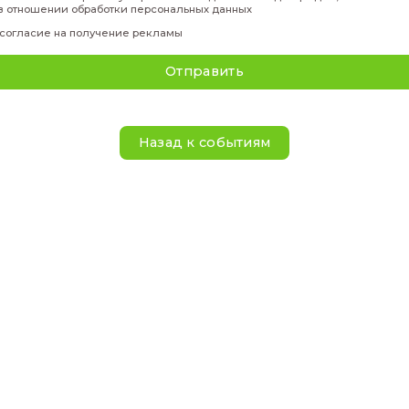
Имя
*
Отчество
*
Телефон
*
Эл. адрес
*
Ник в tg
*
Я даю своё
согласие
на обработку персональных данны
политикой
в отношении обработки персональных данн
Я даю свое
согласие на получение рекламы
Отправить