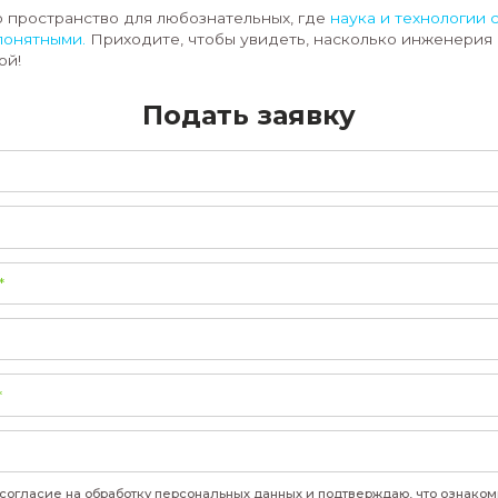
Передовая инженерная школа НГУ выступает п
«Майский жук»!
Мы подготовили для участников 
-
попробовать себя в роли пилота
квадрокоптера
- узнать о принципах работы и применения бесп
- познакомиться с основами микроэлектроники н
демонстраций;
- пообщаться с нашими студентами и преподава
опытом и расскажут о возможностях ПИШ.
Форум — это пространство для любознательных,
близкими и понятными.
Приходите, чтобы увидет
увлекательной!
Подать за
Фамилия
*