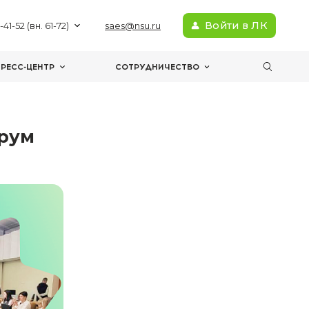
+7(383) 363-41-52 (вн. 61-72)
sae
МЕРОПРИЯТИЯ
ПРЕСС-ЦЕНТР
С
ский жук»
пулярный форум