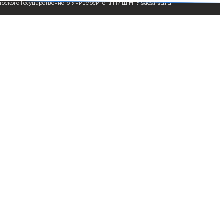
СМИ о ПИШ НГУ
Пользователь
Заявка на создание
Схема проезд
образовательного продукта
Сведения об 
Проживание
организации