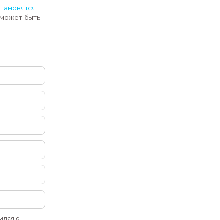
артнером молодежного форума
интерактивную зону, где можно:
 на профессиональном симуляторе;
илотных систем в современном мире;
а примере простых и наглядных
телями, которые поделятся своим
 где
наука и технологии становятся
ь, насколько инженерия может быть
явку