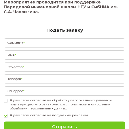
- основы аэродинамики и конструкции воздуш
- принципы создания подъёмной силы
- конструктивно-силовые схемы летательных а
- особенности управления самолётами и верто
-
демонстрация авиационной техники:
- первый гражданский реактивный самолёт СС
- многоцелевой вертолёт Ми-2
Участие бесплатное, требуется предварительн
регистрация.
Мероприятие проводится при поддержке
Передовой инженерной школы НГУ и СибН
С.А. Чаплыгина.
Подать заявку
Фамилия
*