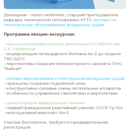
Докладчик - пилот-любитель, старший препод
кафедры технической теплофизики НГТУ,
эксп
техническому обслуживанию воздушных судов
Программа лекции-экскурсии:
- научно-исследовательская деятельность Си
С.А. Чаплыгина:
- модернизация легендарного биплана Ан-2 д
ТВС-2ДТС
- перспективы создания легкомоторного само
"Байкал"