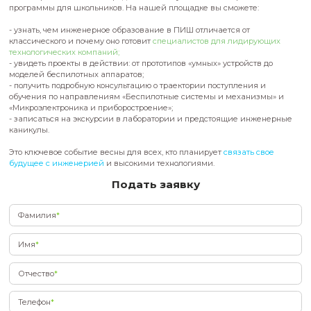
В рамках общеуниверситетского Дня открытых дверей Пер
инженерная школа НГУ представит свои уникальные обра
программы для школьников. На нашей площадке вы сможе
- узнать, чем инженерное образование в ПИШ отличается о
классического и почему оно готовит
специалистов для лид
технологических компаний;
- увидеть проекты в действии: от прототипов «умных» устрой
моделей беспилотных аппаратов;
- получить подробную консультацию о траектории поступлен
обучения по направлениям «Беспилотные системы и меха
«Микроэлектроника и приборостроение»;
- записаться на экскурсии в лаборатории и предстоящие 
каникулы.
Это ключевое событие весны для всех, кто планирует
связат
будущее с инженерией
и высокими технологиями.
Подать заявку