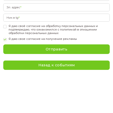
Фамилия
*
Имя
*
Отчество
*
Телефон
*
Эл. адрес
*
Ник в tg
*
Я даю своё
согласие
на обработку персональных дан
подтверждаю, что ознакомился с
политикой
в отнош
обработки персональных данных
Я даю свое
согласие на получение рекламы