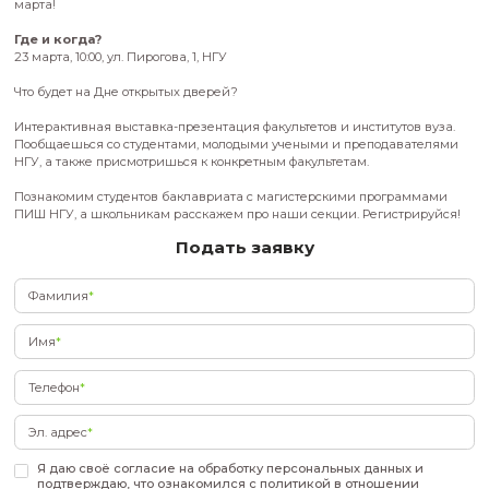
Как стать высококлассным специалистом, востребованным в
технологиях, бизнесе и других сферах? Какие профессии се
и какие из них можно получить в НГУ? Узнай ответы на все
марта!
Где и когда?
23 марта, 10:00, ул. Пирогова, 1, НГУ
Что будет на Дне открытых дверей?
Интерактивная выставка-презентация факультетов и инстит
Пообщаешься со студентами, молодыми учеными и препо
НГУ, а также присмотришься к конкретным факультетам.
Познакомим студентов баклавриата с магистерскими про
ПИШ НГУ, а школьникам расскажем про наши секции. Реги
Подать заявку