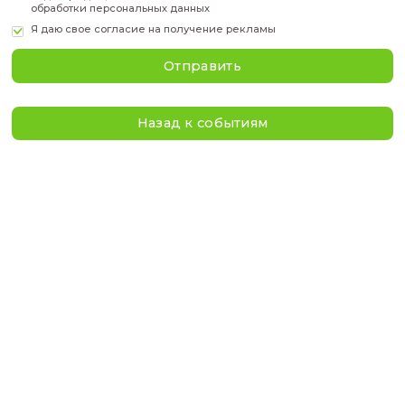
Фамилия
*
Имя
*
Телефон
*
Эл. адрес
*
Я даю своё
согласие
на обработку персональных дан
подтверждаю, что ознакомился с
политикой
в отнош
обработки персональных данных
Я даю свое
согласие на получение рекламы
Отправить
Назад к событиям