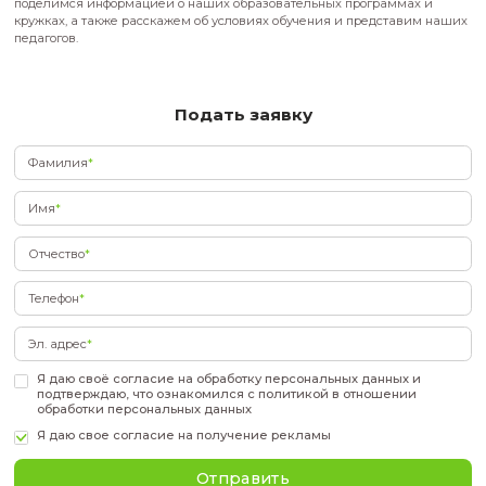
создавать системы автоматики
Конструирование беспилотных систем и механизмов:по
можно управлять беспилотной платформой с помощью FPV-т
также посетим выставку дронов
Промышленный дизайн: узнаем, как с помощью 3D-мод
можно создавать детали для производства
Видеопроизводство: создадим видеоролик
Эти навыки вы сможете освоить в полной мере на занятиях
инженерной лаборатории ПИШ. На мероприятии мы с радо
поделимся информацией о наших образовательных прогр
кружках, а также расскажем об условиях обучения и пред
педагогов.
Подать заявку
Фамилия
*