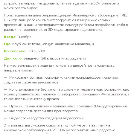
Хотите, чтобы ваш ребенок попробовал себя в инженерных
будущего? Тогда приходите к нам! Мы покажем, как прогр
устройства, управлять дронами, печатать детали на 3D-при
монтировать видео.
Приглашаем на день открытых дверей Инженерной лабор
НГУ, где ваш ребенок сможет погрузиться в мир инженерн
профессий, а наши преподаватели помогут ребятам попроб
разных направлениях: от 3D-моделирования до монтажа.
Когда:
1 ноября
Где:
Клуб юных техников (ул. Академика Ржанова, 1)
Во сколько:
15:00 - 17:00
Для кого:
учащиеся 5-8 классов и их родители
На мастер-классах в ходе дня открытых дверей познакомим
направлениями:
Микроэлектроника: посмотрим, как микропроцессоры по