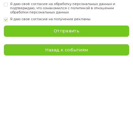
Фамилия
*
Имя
*
Телефон
*
Эл. адрес
*
Я даю своё
согласие
на обработку персональных дан
подтверждаю, что ознакомился с
политикой
в отнош
обработки персональных данных
Я даю свое
согласие на получение рекламы
Отправить
Назад к событиям