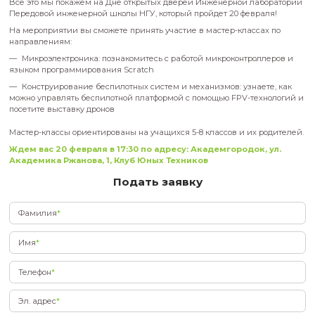
Как управлять дроном? Как написать свой первый код?
Все это мы покажем на Дне открытых дверей Инженерной 
Передовой инженерной школы НГУ, который пройдет 20 фе
На мероприятии вы сможете принять участие в мастер-кла
направлениям:
Микроэлектроника: познакомитесь с работой микроконт
языком программирования Scratch
Конструирование беспилотных систем и механизмов: узн
можно управлять беспилотной платформой с помощью FPV-
посетите выставку дронов
Мастер-классы ориентированы на учащихся 5-8 классов и и
Ждем вас 20 февраля в 17:30 по адресу: Академгород
Академика Ржанова, 1, Клуб Юных Техников
Подать заявку