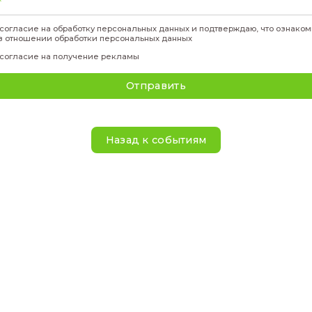
Подать за
Фамилия
*
Имя
*
Отчество
*
Телефон
*
Эл. адрес
*
Я даю своё
согласие
на обработку персональных данны
политикой
в отношении обработки персональных данн
Я даю свое
согласие на получение рекламы