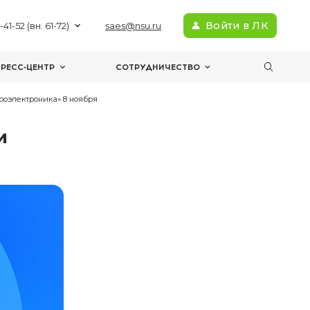
+7(383) 363-41-52 (вн. 61-72)
sae
МЕРОПРИЯТИЯ
ПРЕСС-ЦЕНТР
С
робное занятие в секции «Микроэлектроника» 8 ноября
ятие в секции
оября