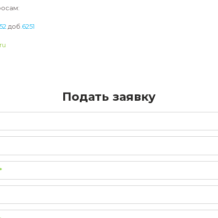
Приглашаем на бесплатные пробные занятия в лаб
На занятиях ваш ребенок сможет погрузиться в раб
все интересующие вас вопросы.
Занятия в лаборатории проходят на базе Клуба юны
Ржанова, 1
Подробнее о лаборатории –
https://vk.com/pishschoo
По всем вопросам:
8 (383)363-41-52
доб
.6251
salepish@nsu.ru