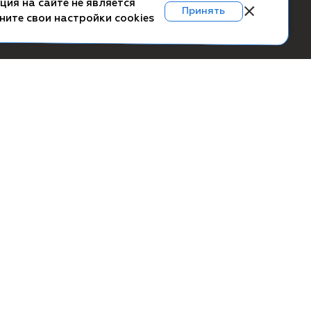
+7(383) 363-41-52 (вн.
ское соглашение
61-72)
а