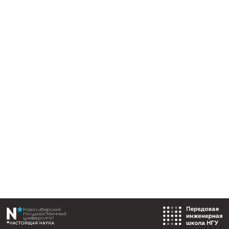
CubeSat 6U:
НОРБИ-1, пуск 28.09.2020, кластер «УниверСат - 2020»
НОРБИ-2, пуск 27.06.2023, кластер «УниверСат - 2023»
НОРБИ-3, пуск 05.11.2024, кластер «УниверСат - 2024»
На базе платформы сконструированы 4 первых МКА Cube
группировки дистанционного зондирования Земли по
коммерческому заказу
Связаться с нами