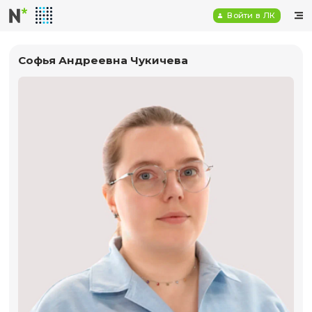
Войт
Софья Андреевна Чукичева