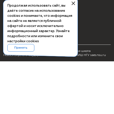
СМИ о ПИШ НГУ
Заявка на создание образовательного продукта
Проживание
Культурная программа Академгородка
Пользовательское соглашение
Схема проезда
Сведения об образовательной организации
+7(383) 363-41-52 (вн. 61-72)
+7(383) 363-41-52 (вн. 62-82, отдел ВО)
Продолжая использовать сайт, вы
даёте согласие на использование
saes@nsu.ru
cookies и понимаете, что информация
на сайте не является публичной