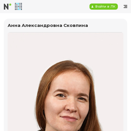
Войт
Анна Александровна Сковпина