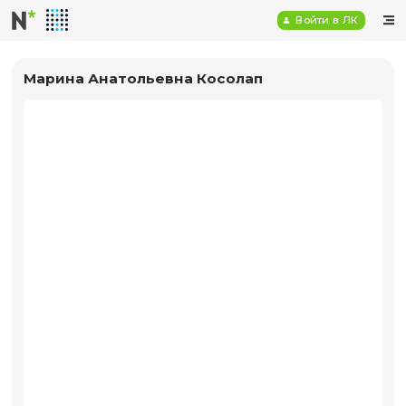
Войт
Марина Анатольевна Косолап