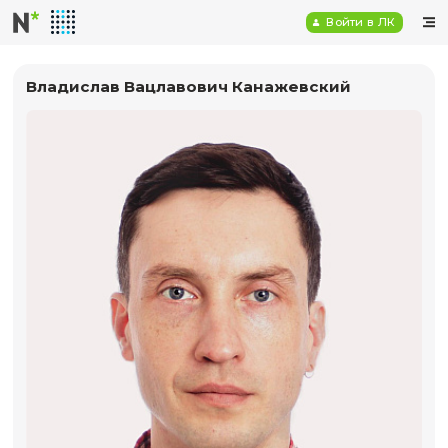
Войт
Владислав Вацлавович Канажевский