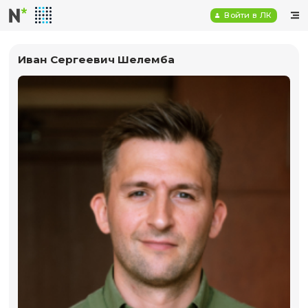
Войт
Иван Сергеевич Шелемба