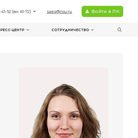
+7(383) 363-41-52 (вн. 61-72)
sae
МЕРОПРИЯТИЯ
ПРЕСС-ЦЕНТР
С
льной деятельности