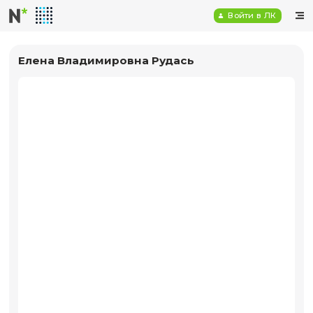
Войт
Елена Владимировна Рудась