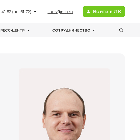
+7(383) 363-41-52 (вн. 61-72)
sae
МЕРОПРИЯТИЯ
ПРЕСС-ЦЕНТР
С
пециалист