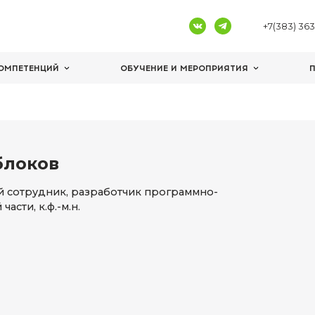
ЦЕНТРЫ КОМПЕТЕНЦИЙ
ОБУЧЕНИЕ И 
блоков
ович Яблоков
ший научный сотрудник, разработчик програ
итмической части, к.ф.-м.н.