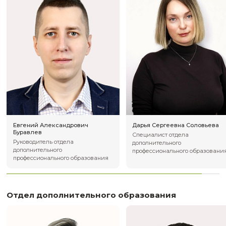
Максим Владимирович
Антон Альберто
Соловьев
Руководитель о
Руководитель отдела высшего
программы «ИТ 
образования
НГУ, заместител
Института нефте