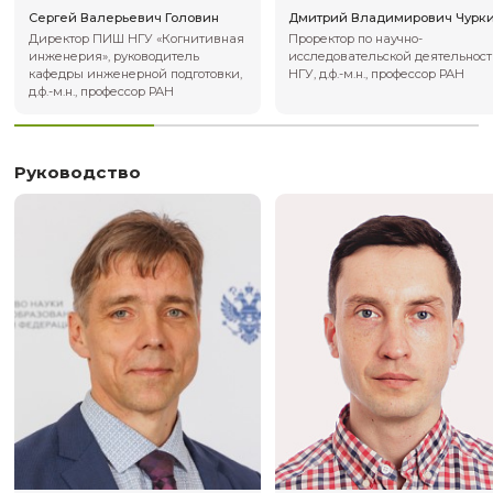
Сергей Валерьевич Головин
Дмитрий Влади
Директор ПИШ НГУ «Когнитивная
Проректор по на
инженерия», руководитель
исследовательс
кафедры инженерной подготовки,
НГУ, д.ф.-м.н., п
д.ф.-м.н., профессор РАН
Руководство