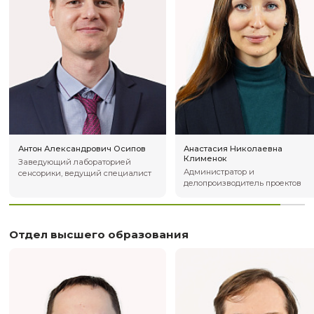
Антон Альбертович Дучков
Артур Маркови
Руководитель образовательной
Руководитель о
программы «ИТ - геофизика» ПИШ
программы «Неф
НГУ, заместитель директора
инжиниринг и м
Института нефтегазовой геологии
моделирование
и геофизики им. Трофимука СО
РАН
Загрузить еще
Научные подразделения
Отдел оптической сенсорики