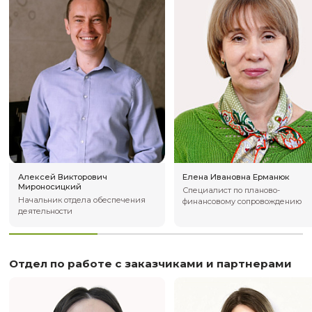
Юлия Владимировна Зленко
Виталий Валер
Руководитель отдела
Руководитель н
дополнительного образования
(секции) «Микро
приборостроени
Отдел сопровождения образовательн
деятельности